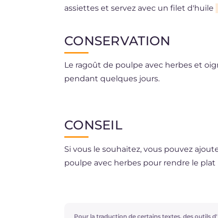
assiettes et servez avec un filet d'huile
CONSERVATION
Le ragoût de poulpe avec herbes et oig
pendant quelques jours.
La congélation n'est pas recommandée
CONSEIL
Si vous le souhaitez, vous pouvez ajou
poulpe avec herbes pour rendre le plat 
Vous pouvez ajouter du concentré de 
supplémentaire au plat.
Pour la traduction de certains textes, des outils d'i