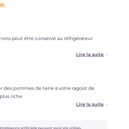
.
15
nons peut être conservé au réfrigérateur
.
ter des pommes de terre à votre ragoût de
plus riche.
tomate pour donner une touche
ntelligence artificielle peuvent avoir été utilisés.