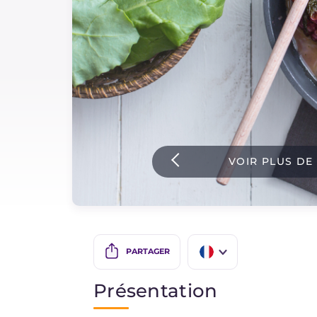
Sauces
Dernieres recettes
IT Website
VOIR PLUS DE
Facebook
Instagram
TikTok
YouTube
PARTAGER
IT
Présentation
EN