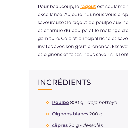
Pour beaucoup, le
ragoût
est seulement 
DE
excellence. Aujourd'hui, nous vous prop
ES
savoureuse : le ragoût de poulpe aux he
BR
et charnue du poulpe et le mélange d'oi
garniture. Ce plat principal riche et s
NL
invités avec son goût prononcé. Essaye
et oignons et faites-nous savoir s'ils l'on
INGRÉDIENTS
Poulpe
800 g -
déjà nettoyé
Oignons blancs
200 g
câpres
20 g -
dessalés