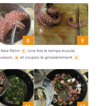
ire flétrir
. Une fois le temps écoulé,
7
cuisson,
et coupez-le grossièrement
.
8
9