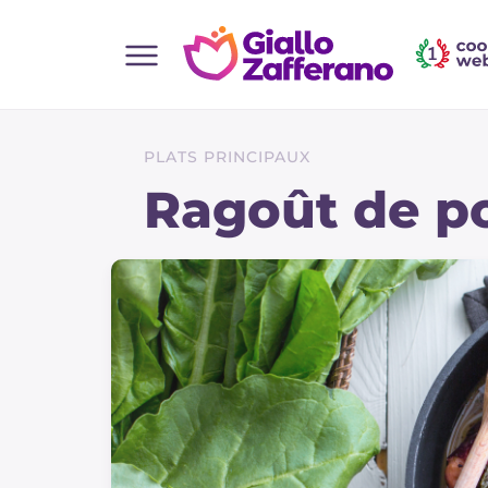
Home
Toutes les recettes
PLATS PRINCIPAUX
Aperitifs
Ragoût de p
Salades
Plats principaux
Boissons et rafraîchissements
Desserts
Accompagnement
Pizzas et focaccia
Gateaux et patisserie