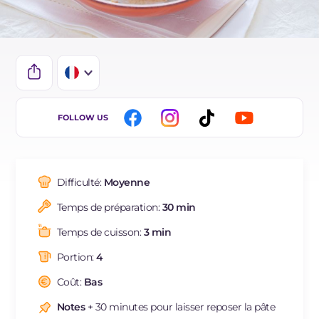
IT
FOLLOW US
DE
ES
Difficulté:
Moyenne
BR
Temps de préparation:
30 min
Temps de cuisson:
3 min
Portion:
4
Coût:
Bas
Notes
+ 30 minutes pour laisser reposer la pâte