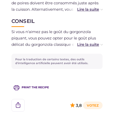
de poires doivent être consommés juste après
la cuisson. Alternativement, vous pouvez les
congeler crus. Pour la congélation, vous pouvez
CONSEIL
procéder en plaçant le plateau avec les raviolis
au congélateur pour les durcir pendant
Si vous n'aimez pas le goût du gorgonzola
quelques heures. Lorsqu'ils seront bien durs,
piquant, vous pouvez opter pour le goût plus
mettez-les dans des sacs de congélation, de
délicat du gorgonzola classique et
préférence déjà portionnés, et remettez-les au
éventuellement donner une saveur plus corsée
congélateur. Lorsque vous devrez les utiliser,
à la sauce en ajoutant quelques cuillères de
Pour la traduction de certains textes, des outils
faites-les cuire directement congelés dans de
mascarpone au lait et gorgonzola.
d'intelligence artificielle peuvent avoir été utilisés.
l'eau bouillante et procédez comme indiqué
dans la recette.
PRINT THE RECIPE
3,8