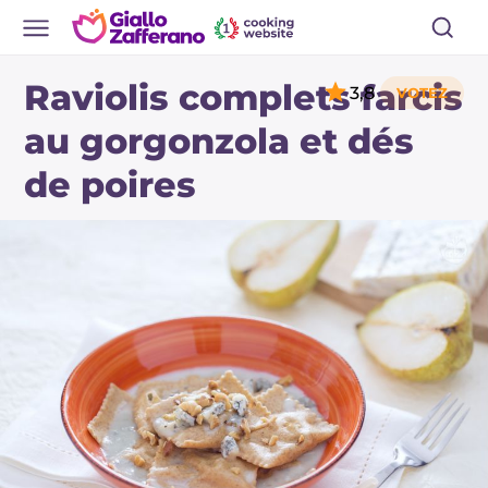
Raviolis complets farcis
3,8
au gorgonzola et dés
de poires