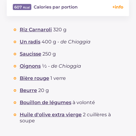
Calories par portion
607
Énergie
Kcal
607
Glucides
g
73.7
Riz Carnaroli
320 g
Dont sucres
g
3.6
Protéine
g
17.1
Un radis
400 g -
de Chioggia
Graisses
g
25.7
Saucisse
250 g
dont acides gras saturés
g
9.13
Fibre
g
4.2
Oignons
½ -
de Chioggia
Cholestérol
mg
51
Bière rouge
1 verre
Sodium
mg
975
Beurre
20 g
Bouillon de légumes
à volonté
Huile d'olive extra vierge
2 cuillères à
soupe