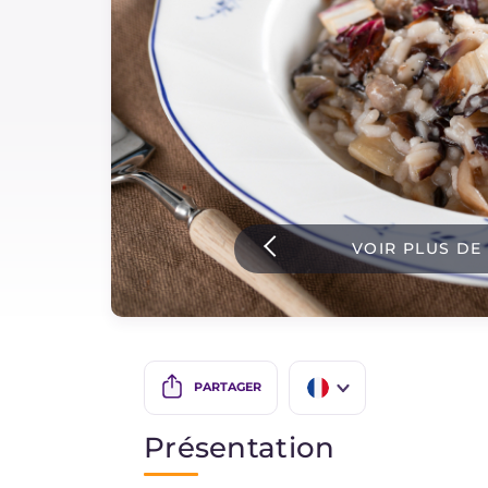
Sauces
Dernieres recettes
IT Website
VOIR PLUS DE
Facebook
Instagram
TikTok
YouTube
PARTAGER
IT
Présentation
EN