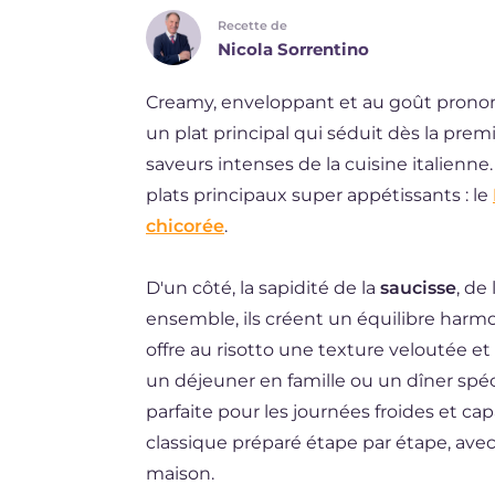
Recette de
ES
Nicola Sorrentino
DE
Creamy, enveloppant et au goût pronon
BR
un plat principal qui séduit dès la pre
NL
saveurs intenses de la cuisine italienne.
plats principaux super appétissants : le
chicorée
.
D'un côté, la sapidité de la
saucisse
, de
ensemble, ils créent un équilibre harmon
offre au risotto une texture veloutée et
un déjeuner en famille ou un dîner spéci
parfaite pour les journées froides et ca
classique préparé étape par étape, avec 
maison.