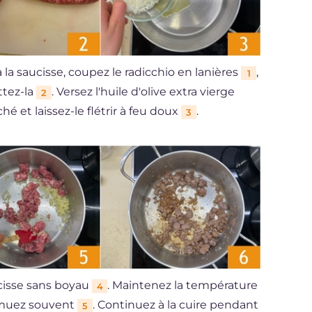
à la saucisse, coupez le radicchio en lanières
,
1
ttez-la
. Versez l'huile d'olive extra vierge
2
é et laissez-le flétrir à feu doux
.
3
ucisse sans boyau
. Maintenez la température
4
emuez souvent
. Continuez à la cuire pendant
5