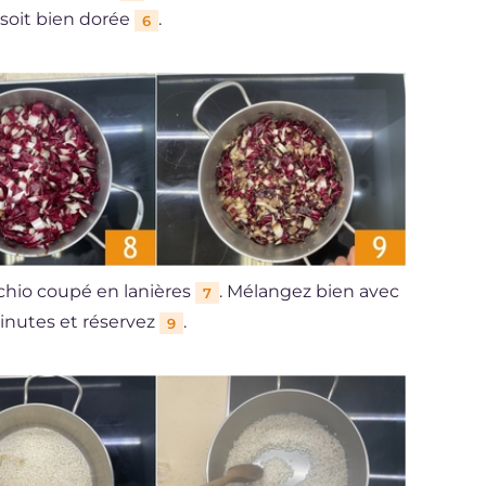
 soit bien dorée
.
6
cchio coupé en lanières
. Mélangez bien avec
7
minutes et réservez
.
9