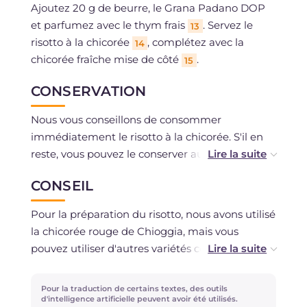
Ajoutez 20 g de beurre, le Grana Padano DOP
et parfumez avec le thym frais
. Servez le
13
risotto à la chicorée
, complétez avec la
14
chicorée fraîche mise de côté
.
15
CONSERVATION
Nous vous conseillons de consommer
immédiatement le risotto à la chicorée. S'il en
reste, vous pouvez le conserver au réfrigérateur
puis le gratiner au four avant de le servir.
CONSEIL
Pour la préparation du risotto, nous avons utilisé
la chicorée rouge de Chioggia, mais vous
pouvez utiliser d'autres variétés comme la
chicorée de Trévise.
Pour la traduction de certains textes, des outils
Cherchez-vous d'autres risottos de saison ?
d'intelligence artificielle peuvent avoir été utilisés.