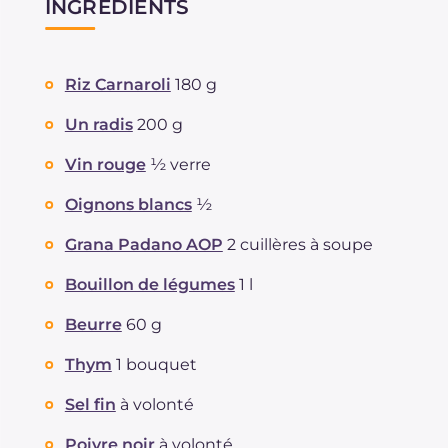
INGRÉDIENTS
Riz Carnaroli
180 g
Un radis
200 g
Vin rouge
½ verre
Oignons blancs
½
Grana Padano AOP
2 cuillères à soupe
Bouillon de légumes
1 l
Beurre
60 g
Thym
1 bouquet
Sel fin
à volonté
Poivre noir
à volonté