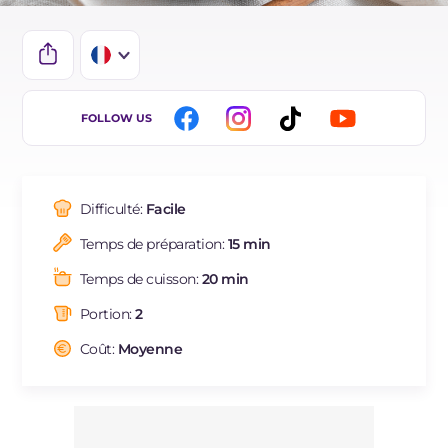
IT
FOLLOW US
EN
DE
Difficulté:
Facile
ES
Temps de préparation:
15 min
BR
Temps de cuisson:
20 min
NL
Portion:
2
Coût:
Moyenne