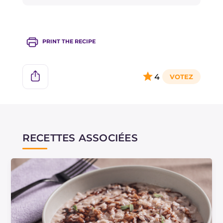
Essayez le
Risotto aux artichauts
ou le
Risotto
aux brocolis
!
PRINT THE RECIPE
4
RECETTES ASSOCIÉES