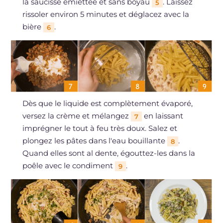
la saucisse émiettée et sans boyau
. Laissez
5
rissoler environ 5 minutes et déglacez avec la
bière
.
6
Dès que le liquide est complètement évaporé,
versez la crème et mélangez
en laissant
7
imprégner le tout à feu très doux. Salez et
plongez les pâtes dans l'eau bouillante
.
8
Quand elles sont al dente, égouttez-les dans la
poêle avec le condiment
.
9