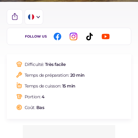
IT
FOLLOW US
EN
ES
Difficulté:
Très facile
BR
Temps de préparation:
20 min
DE
Temps de cuisson:
15 min
NL
Portion:
4
Coût:
Bas