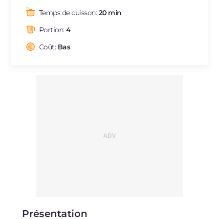
Graisses
g
40.5
Temps de cuisson:
20 min
dont acides gras saturés
g
14.75
Portion:
4
Fibre
g
10.4
Cholestérol
Coût:
Bas
mg
48
Sodium
mg
1332
Présentation