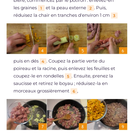
bière, commencez par le potiron : enlevez-en
les graines
et la peau externe
. Puis,
1
2
réduisez la chair en tranches d'environ 1 cm
3
puis en dés
. Coupez la partie verte du
4
poireau et la racine, puis enlevez les feuilles et
coupez-le en rondelles
. Ensuite, prenez la
5
saucisse et retirez le boyau ; réduisez-la en
morceaux grossièrement
,
6