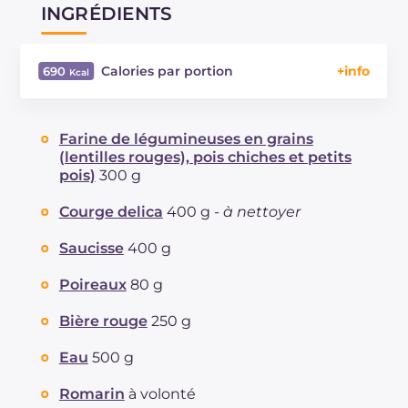
INGRÉDIENTS
Calories par portion
690
Énergie
Kcal
690
Glucides
g
42
Farine de légumineuses en grains
Dont sucres
g
7.2
(lentilles rouges), pois chiches et petits
Protéine
g
34.4
pois)
300 g
Graisses
g
40.5
Courge delica
400 g -
à nettoyer
dont acides gras saturés
g
14.75
Fibre
g
10.4
Saucisse
400 g
Cholestérol
mg
48
Poireaux
80 g
Sodium
mg
1332
Bière rouge
250 g
Eau
500 g
Romarin
à volonté