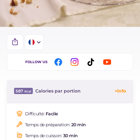
IT
FOLLOW US
EN
ES
Calories par portion
587
BR
Énergie
Kcal
587
DE
Glucides
g
71.6
Difficulté:
Facile
NL
Dont sucres
g
1.6
Temps de préparation:
20 min
Protéine
g
15.8
Graisses
g
26.4
Temps de cuisson:
30 min