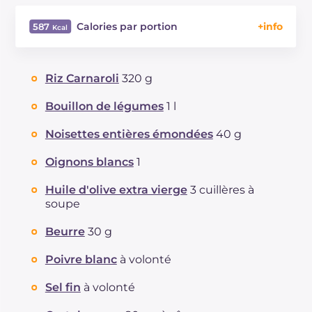
Calories par portion
587
Énergie
Kcal
587
Glucides
g
71.6
Riz Carnaroli
320 g
Dont sucres
g
1.6
Protéine
g
15.8
Bouillon de légumes
1 l
Graisses
g
26.4
Noisettes entières émondées
40 g
dont acides gras saturés
g
9.77
Fibre
g
2.1
Oignons blancs
1
Cholestérol
mg
41
Huile d'olive extra vierge
3 cuillères à
Sodium
mg
758
soupe
Beurre
30 g
Poivre blanc
à volonté
Sel fin
à volonté