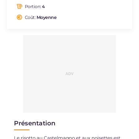
dont acides gras saturés
g
9.77
Portion:
4
Fibre
g
2.1
Cholestérol
Coût:
Moyenne
mg
41
Sodium
mg
758
Présentation
Le risotto au Castelmagno et aux noisettes est