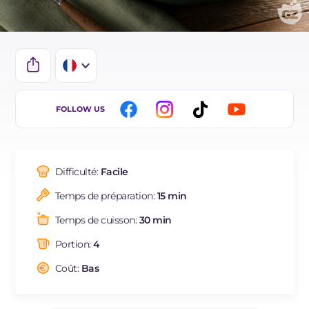
IT
FOLLOW US
EN
DE
Difficulté:
Facile
ES
Temps de préparation:
15 min
BR
Temps de cuisson:
30 min
NL
Portion:
4
Coût:
Bas