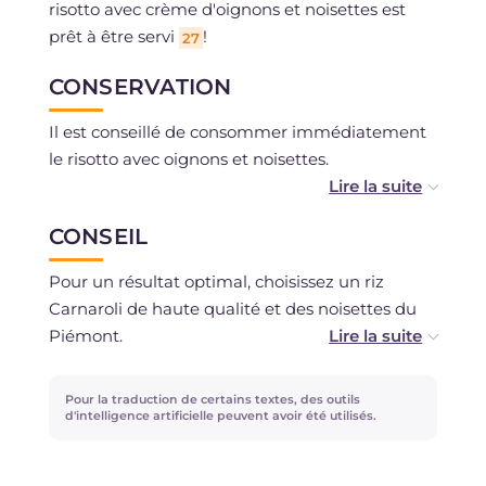
risotto avec crème d'oignons et noisettes est
prêt à être servi
!
27
CONSERVATION
Il est conseillé de consommer immédiatement
le risotto avec oignons et noisettes.
Vous pouvez préparer la crème d'oignons à
CONSEIL
l'avance et la conserver au réfrigérateur
pendant 2 jours maximum.
Pour un résultat optimal, choisissez un riz
Carnaroli de haute qualité et des noisettes du
Piémont.
Pour la cuisson du risotto, il est préférable
Pour la traduction de certains textes, des outils
d'utiliser un faitout large avec un fond double.
d'intelligence artificielle peuvent avoir été utilisés.