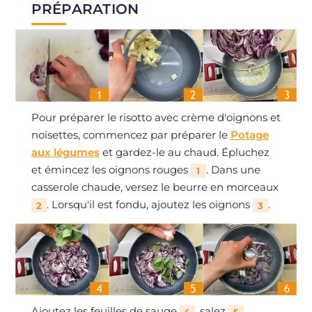
PRÉPARATION
Pour préparer le risotto avec crème d'oignons et
noisettes, commencez par préparer le
Potage
aux légumes
et gardez-le au chaud. Épluchez
et émincez les oignons rouges
. Dans une
1
casserole chaude, versez le beurre en morceaux
. Lorsqu'il est fondu, ajoutez les oignons
.
2
3
Ajoutez les feuilles de sauge
, salez
,