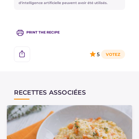
champignons sautés ou des artichauts poêlés.
d'intelligence artificielle peuvent avoir été utilisés.
PRINT THE RECIPE
5
RECETTES ASSOCIÉES