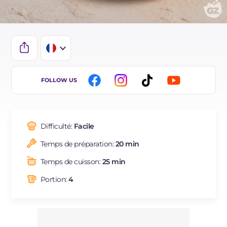
IT
FOLLOW US
EN
DE
Difficulté:
Facile
ES
Temps de préparation:
20 min
BR
Temps de cuisson:
25 min
Portion:
4