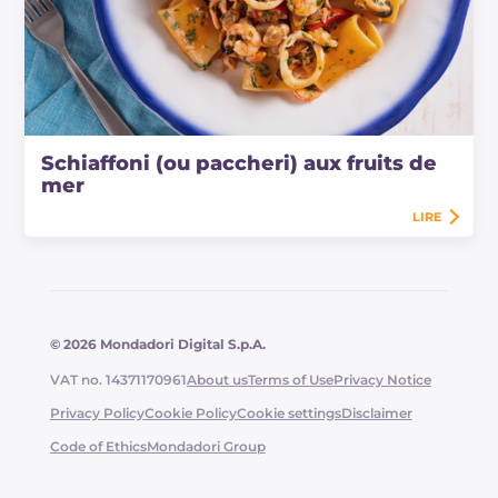
Schiaffoni (ou paccheri) aux fruits de
mer
LIRE
© 2026 Mondadori Digital S.p.A.
VAT no. 14371170961
About us
Terms of Use
Privacy Notice
Privacy Policy
Cookie Policy
Cookie settings
Disclaimer
Code of Ethics
Mondadori Group