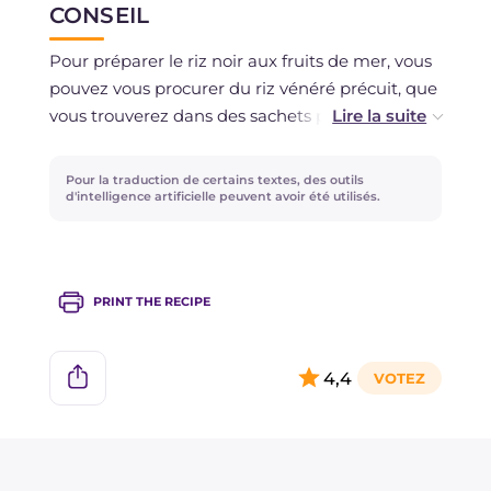
CONSEIL
Pour préparer le riz noir aux fruits de mer, vous
pouvez vous procurer du riz vénéré précuit, que
vous trouverez dans des sachets pratiques dans
les supermarchés les mieux achalandés : ce
conseil réduira considérablement le temps de
Pour la traduction de certains textes, des outils
préparation de la recette, vous faisant gagner
d'intelligence artificielle peuvent avoir été utilisés.
au moins 40 minutes.
PRINT THE RECIPE
4,4