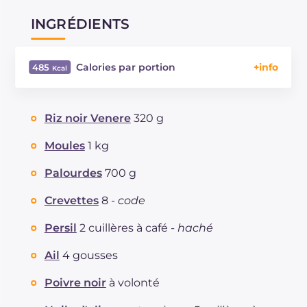
INGRÉDIENTS
Calories par portion
485
Énergie
Kcal
485
Glucides
g
66.9
Riz noir Venere
320 g
Dont sucres
g
4.3
Protéine
g
25.2
Moules
1 kg
Graisses
g
13
Palourdes
700 g
dont acides gras saturés
g
1.95
Fibre
g
1.4
Crevettes
8 -
code
Cholestérol
mg
185
Persil
2 cuillères à café -
haché
Sodium
mg
483
Ail
4 gousses
Poivre noir
à volonté