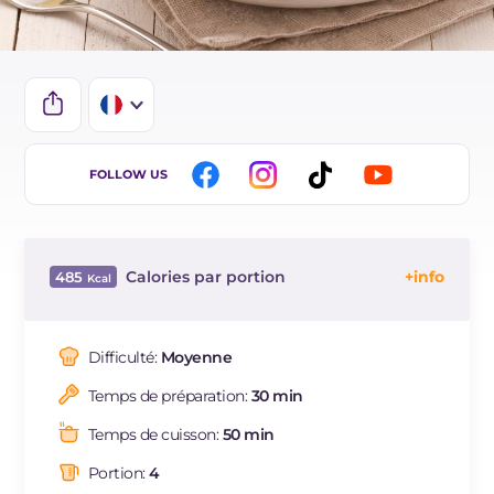
IT
FOLLOW US
EN
ES
Calories par portion
485
DE
Énergie
Kcal
485
BR
Glucides
g
66.9
Difficulté:
Moyenne
NL
Dont sucres
g
4.3
Temps de préparation:
30 min
Protéine
g
25.2
Graisses
g
13
Temps de cuisson:
50 min
dont acides gras saturés
g
1.95
Portion:
4
Fibre
g
1.4