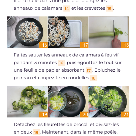
filet d'huile dans une poêle et plongez les
anneaux de calamars
et les crevettes
.
14
15
Faites sauter les anneaux de calamars à feu vif
pendant 3 minutes
, puis égouttez le tout sur
16
une feuille de papier absorbant
. Épluchez le
17
poireau et coupez-le en rondelles
.
18
Détachez les fleurettes de brocoli et divisez-les
en deux
. Maintenant, dans la même poêle,
19