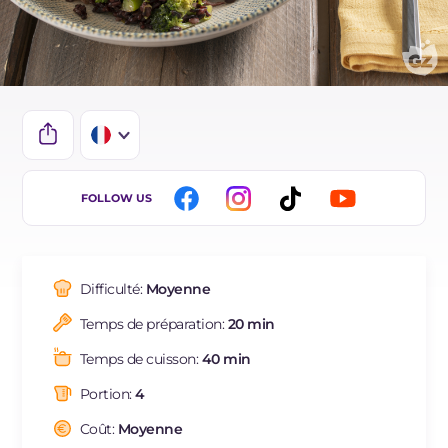
IT
FOLLOW US
EN
DE
Difficulté:
Moyenne
ES
Temps de préparation:
20 min
BR
Temps de cuisson:
40 min
NL
Portion:
4
Coût:
Moyenne