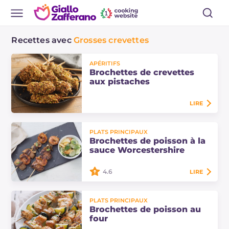
Recettes avec
Grosses crevettes
APÉRITIFS
Brochettes de crevettes
aux pistaches
LIRE
Brochettes de crevettes aux
PLATS PRINCIPAUX
pistaches trempées dans la pâte à
Brochettes de poisson à la
frire, puis dans les éclats de
sauce Worcestershire
pistache et enfin frites. Une recette
simple,…
4.6
LIRE
Les brochettes de poisson à la sauce
PLATS PRINCIPAUX
Worcestershire sont un plat
Brochettes de poisson au
principal à base de thon, crevettes
four
et anchois enrichis d'une marinade