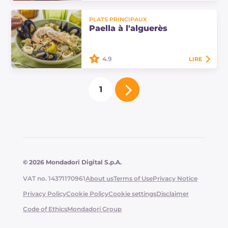
Les linguine aux gambas, tomates
PLATS PRINCIPAUX
cerises et citron sont un plat
Paella à l'alguerès
principal savoureux et très parfumé,
enrichi d'une bisque aromatique et
de…
4.9
LIRE
La paella à l'alguerès est un plat
1
principal qui exprime l'alliance
entre les ingrédients de la mer et
de la terre, accompagnés de
fregola,…
© 2026 Mondadori Digital S.p.A.
VAT no. 14371170961
About us
Terms of Use
Privacy Notice
Privacy Policy
Cookie Policy
Cookie settings
Disclaimer
Code of Ethics
Mondadori Group