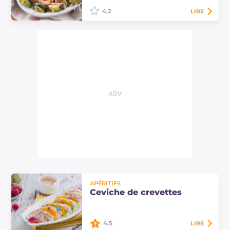
spéciale!
4.2
LIRE
Les brochettes de poisson au four
sont un deuxième plat savoureux et
sain. Découvrez ici les doses et la
procédure pour préparer cette
recette…
APÉRITIFS
Ceviche de crevettes
4.5
LIRE