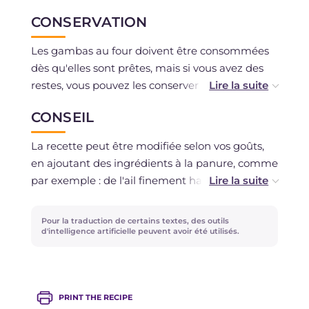
CONSERVATION
Les gambas au four doivent être consommées
dès qu'elles sont prêtes, mais si vous avez des
restes, vous pouvez les conserver au
réfrigérateur dans un contenant hermétique
CONSEIL
jusqu'à 1 jour maximum.
La recette peut être modifiée selon vos goûts,
en ajoutant des ingrédients à la panure, comme
par exemple : de l'ail finement haché, du
piment, du gingembre ou du fromage râpé.
Pour la traduction de certains textes, des outils
d'intelligence artificielle peuvent avoir été utilisés.
PRINT THE RECIPE