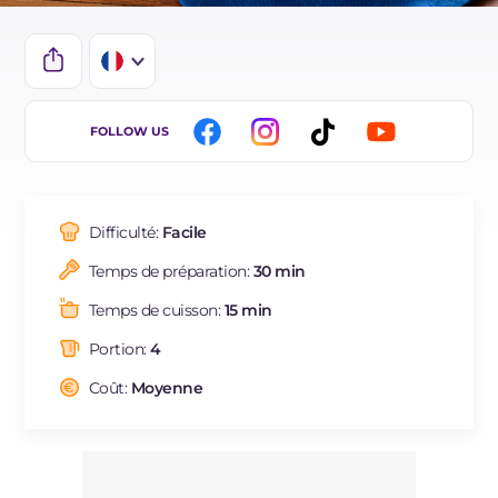
IT
FOLLOW US
EN
ES
Difficulté:
Facile
DE
Temps de préparation:
30 min
BR
Temps de cuisson:
15 min
NL
Portion:
4
Coût:
Moyenne