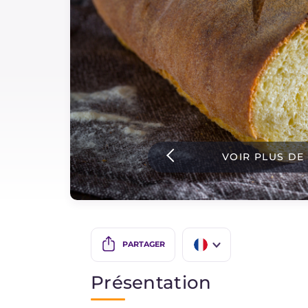
Sauces
Dernieres recettes
IT Website
VOIR PLUS DE
Facebook
Instagram
TikTok
YouTube
PARTAGER
IT
Présentation
EN