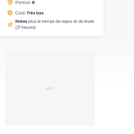
saturés
Portion:
8
Fibre
g
2.6
Coût:
Très bas
Sodium
mg
831
Notes
plus le temps de repos et de levée
(21 heures)