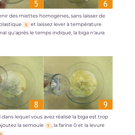
enir des miettes homogènes, sans laisser de
 plastique
et laissez lever à température
5
al qu'après le temps indiqué, la biga n'aura
l dans lequel vous avez réalisé la biga est trop
 Ajoutez la semoule
, la farine 0 et la levure
7
.
9