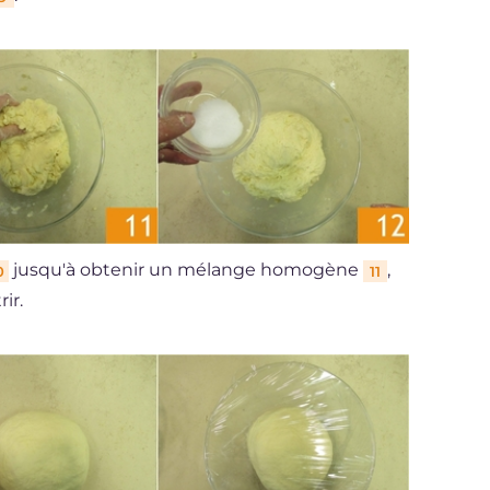
jusqu'à obtenir un mélange homogène
,
0
11
ir.