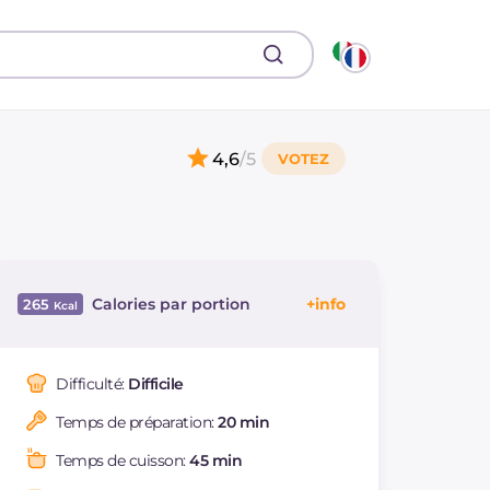
4,6
/5
Calories par portion
265
Énergie
Kcal
265
Glucides
g
56.8
Difficulté:
Difficile
Dont sucres
g
1.4
Temps de préparation:
20 min
Protéine
g
8.4
Graisses
g
0.4
Temps de cuisson:
45 min
dont acides gras
g
0.1