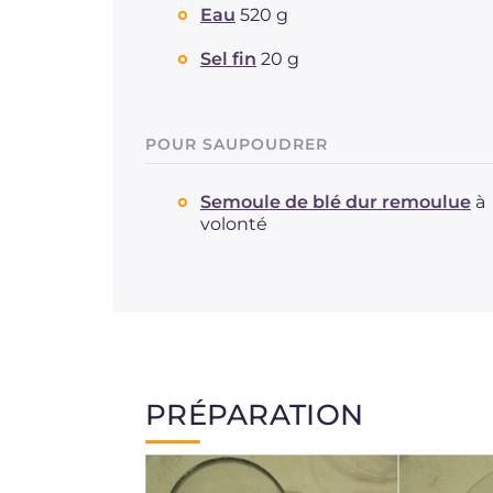
Eau
520 g
Sel fin
20 g
POUR SAUPOUDRER
Semoule de blé dur remoulue
à
volonté
PRÉPARATION