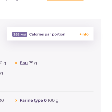
Calories par portion
265
Énergie
Kcal
265
Glucides
g
56.8
Dont sucres
g
1.4
50 g
Eau
75 g
Protéine
g
8.4
Graisses
g
0.4
 g
dont acides gras saturés
g
0.1
Fibre
g
2.6
Sodium
mg
831
00
Farine type 0
100 g