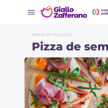
Home
Toutes les recettes
PIZZAS ET FOCACCIA
Aperitifs
Pizza de se
Salades
Plats principaux
Boissons et rafraîchissements
Desserts
Accompagnement
Pizzas et focaccia
Gateaux et patisserie