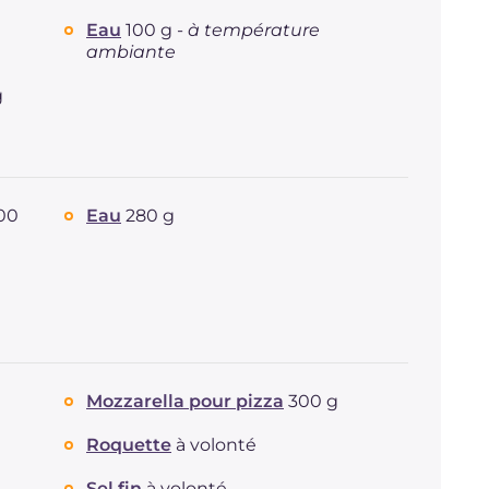
Dont sucres
g
9.4
Eau
100 g -
à température
Protéine
g
76.1
ambiante
Graisses
g
53
dont acides gras saturés
g
22.85
g
Fibre
g
10.5
Cholestérol
mg
110
Sodium
mg
5802
00
Eau
280 g
Mozzarella pour pizza
300 g
Roquette
à volonté
Sel fin
à volonté