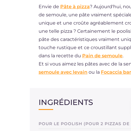
Envie de
Pâte à pizza
? Aujourd'hui, n
DE
de semoule, une pâte vraiment spécial
ES
unique et une croûte agréablement crous
BR
une telle pizza ? Certainement le poolis
pâte des caractéristiques vraiment uniq
NL
touche rustique et ce croustillant su
dans la recette du
Pain de semoule
.
Et si vous aimez les pâtes avec de la s
semoule avec levain
ou la
Focaccia ba
INGRÉDIENTS
POUR LE POOLISH (POUR 2 PIZZAS DE