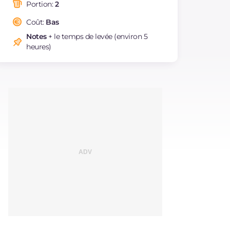
saturés
Portion:
2
Fibre
g
10.5
Coût:
Bas
Cholestérol
mg
110
Notes
+ le temps de levée (environ 5
Sodium
mg
5802
heures)