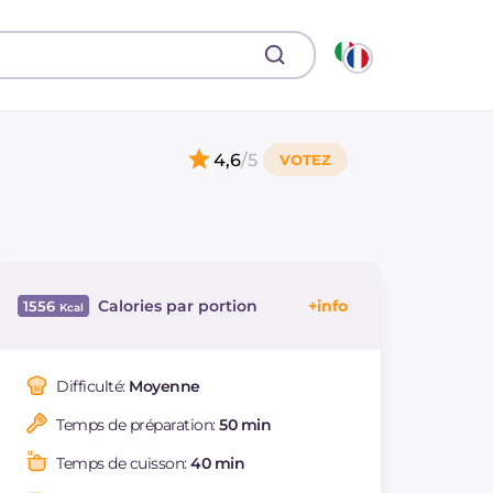
4,6
/5
Calories par portion
1556
Énergie
Kcal
1556
Glucides
g
193.7
Difficulté:
Moyenne
Dont sucres
g
9.4
Temps de préparation:
50 min
Protéine
g
76.1
Graisses
g
53
Temps de cuisson:
40 min
dont acides gras
g
22.85