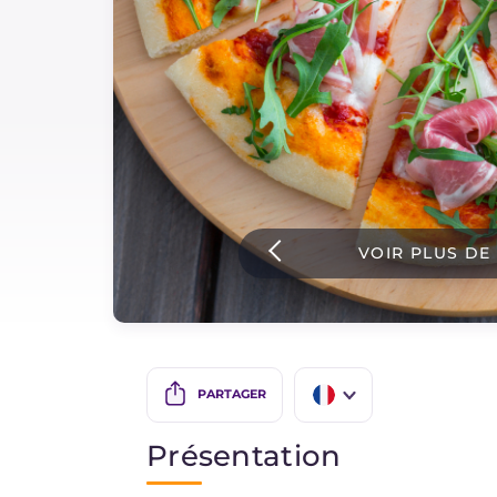
Sauces
Dernieres recettes
IT Website
VOIR PLUS DE
Facebook
Instagram
TikTok
YouTube
PARTAGER
IT
Présentation
EN