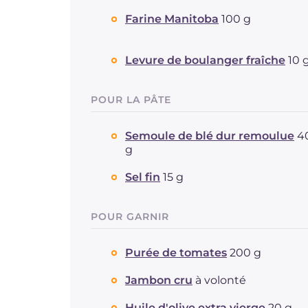
Farine Manitoba
100 g
Levure de boulanger fraîche
10 
POUR LA PÂTE
Semoule de blé dur remoulue
4
g
Sel fin
15 g
POUR GARNIR
Purée de tomates
200 g
Jambon cru
à volonté
Huile d'olive extra vierge
20 g