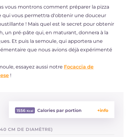
ous vous montrons comment préparer la pizza
e qui vous permettra d'obtenir une douceur
tillante ! Mais quel est le secret pour obtenir
h, un pré-pâte qui, en maturant, donnera à la
ues. Et puis la semoule, qui apportera une
pplémentaire que nous avions déjà expérimenté
emoule, essayez aussi notre
Focaccia de
rese
!
Calories par portion
1556
Énergie
Kcal
1556
 40 CM DE DIAMÈTRE)
Glucides
g
193.7