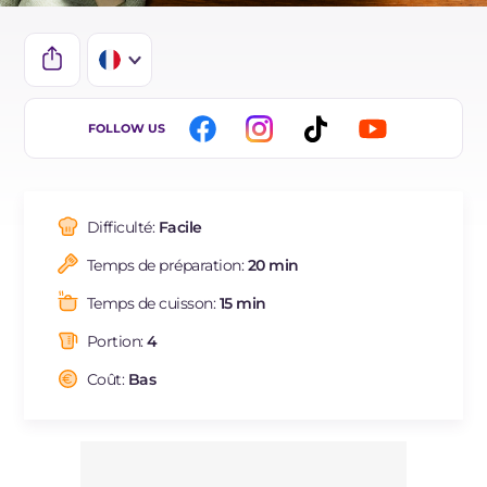
IT
FOLLOW US
EN
ES
Difficulté:
Facile
DE
Temps de préparation:
20 min
BR
Temps de cuisson:
15 min
NL
Portion:
4
Coût:
Bas