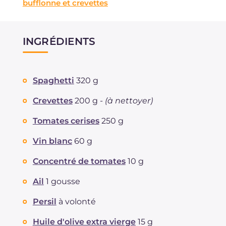
bufflonne et crevettes
INGRÉDIENTS
Spaghetti
320 g
Crevettes
200 g -
(à nettoyer)
Tomates cerises
250 g
Vin blanc
60 g
Concentré de tomates
10 g
Ail
1 gousse
Persil
à volonté
Huile d'olive extra vierge
15 g