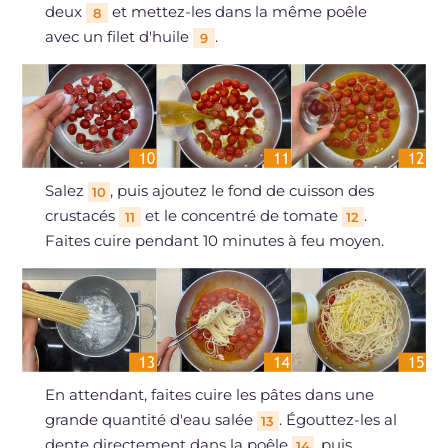
deux
et mettez-les dans la même poêle
8
avec un filet d'huile
.
9
Salez
, puis ajoutez le fond de cuisson des
10
crustacés
et le concentré de tomate
.
11
12
Faites cuire pendant 10 minutes à feu moyen.
En attendant, faites cuire les pâtes dans une
grande quantité d'eau salée
. Égouttez-les al
13
dente directement dans la poêle
, puis
14