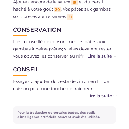
Ajoutez encore de la sauce
et du persil
19
haché à votre goût
. Vos pâtes aux gambas
20
sont prêtes à être servies
!
21
CONSERVATION
Il est conseillé de consommer les pâtes aux
gambas à peine prêtes; si elles devaient rester,
vous pouvez les conserver au réfrigérateur
pendant un jour maximum, dans un récipient
CONSEIL
hermétique.
Essayez d'ajouter du zeste de citron en fin de
cuisson pour une touche de fraîcheur !
À la place des tomates cerises, vous pouvez
utiliser des tomates datterini jaunes ou rouges.
Pour la traduction de certains textes, des outils
d'intelligence artificielle peuvent avoir été utilisés.