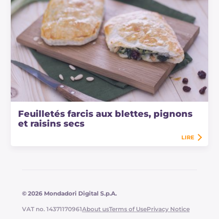
Feuilletés farcis aux blettes, pignons
et raisins secs
LIRE
© 2026 Mondadori Digital S.p.A.
VAT no. 14371170961
About us
Terms of Use
Privacy Notice