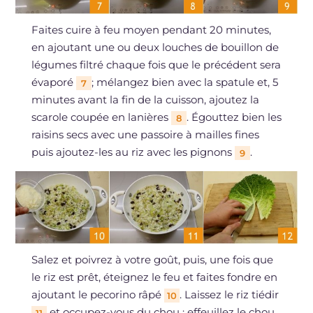
Faites cuire à feu moyen pendant 20 minutes,
en ajoutant une ou deux louches de bouillon de
légumes filtré chaque fois que le précédent sera
évaporé
; mélangez bien avec la spatule et, 5
7
minutes avant la fin de la cuisson, ajoutez la
scarole coupée en lanières
. Égouttez bien les
8
raisins secs avec une passoire à mailles fines
puis ajoutez-les au riz avec les pignons
.
9
Salez et poivrez à votre goût, puis, une fois que
le riz est prêt, éteignez le feu et faites fondre en
ajoutant le pecorino râpé
. Laissez le riz tiédir
10
et occupez-vous du chou ; effeuillez le chou