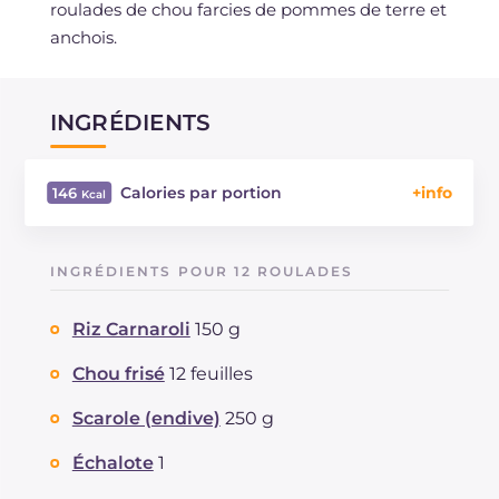
roulades de chou farcies de pommes de terre et
anchois.
INGRÉDIENTS
Calories par portion
146
Énergie
Kcal
146
Glucides
g
14.1
INGRÉDIENTS POUR 12 ROULADES
Dont sucres
g
3.1
Protéine
g
5
Riz Carnaroli
150 g
Graisses
g
7.1
dont acides gras saturés
Chou frisé
12 feuilles
g
2.27
Fibre
g
0.9
Scarole (endive)
250 g
Cholestérol
mg
10
Sodium
mg
432
Échalote
1