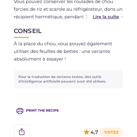
Vous pouvez conserver les roulades de chou
farcies de riz et scarole au réfrigérateur, dans un
récipient hermétique, pendant 2 jours au
maximum. Vous pouvez les congeler seulement
CONSEIL
si vous avez utilisé des ingrédients frais.
À la place du chou, vous pouvez également
utiliser des feuilles de bettes : une variante
absolument à essayer !
Pour la traduction de certains textes, des outils
d'intelligence artificielle peuvent avoir été utilisés.
PRINT THE RECIPE
4,7