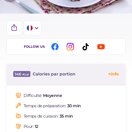
IT
FOLLOW US
EN
DE
Calories par portion
146
ES
Énergie
Kcal
146
BR
Glucides
g
14.1
Difficulté:
Moyenne
NL
Dont sucres
g
3.1
Temps de préparation:
30 min
Protéine
g
5
Graisses
g
7.1
Temps de cuisson:
35 min
dont acides gras saturés
g
2.27
Pour:
12
Fibre
g
0.9