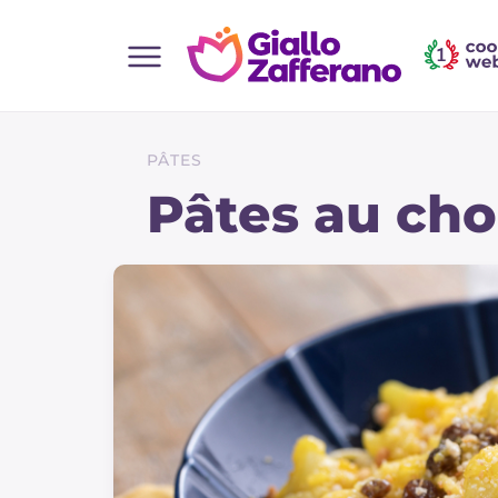
Home
Toutes les recettes
PÂTES
Aperitifs
Pâtes au cho
Salades
Plats principaux
Boissons et rafraîchissements
Desserts
Accompagnement
Pizzas et focaccia
Gateaux et patisserie