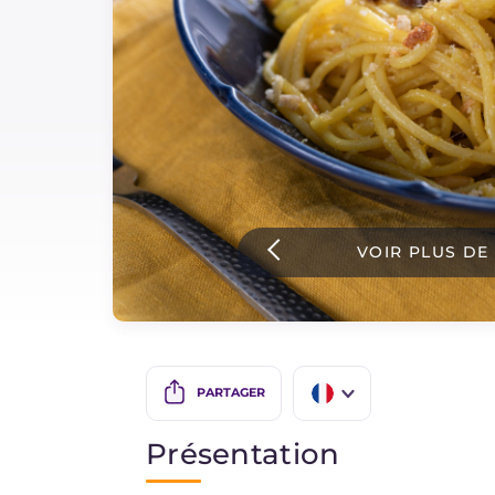
Sauces
Dernieres recettes
IT Website
VOIR PLUS DE
Facebook
Instagram
TikTok
YouTube
PARTAGER
IT
Présentation
EN