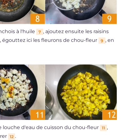
chois à l'huile
, ajoutez ensuite les raisins
7
, égouttez ici les fleurons de chou-fleur
, en
9
 louche d'eau de cuisson du chou-fleur
,
11
orer
.
12