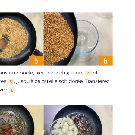
dans une poêle, ajoutez la chapelure
et
4
utes
, jusqu'à ce qu'elle soit dorée. Transférez
5
rvez
.
6