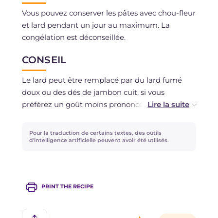
Vous pouvez conserver les pâtes avec chou-fleur
et lard pendant un jour au maximum. La
congélation est déconseillée.
CONSEIL
Le lard peut être remplacé par du lard fumé
doux ou des dés de jambon cuit, si vous
préférez un goût moins prononcé.
Si vous ne pouvez pas résister à la tentation
Pour la traduction de certains textes, des outils
d'accompagner vos plats de fromage râpé, nous
d'intelligence artificielle peuvent avoir été utilisés.
vous recommandons d'en choisir un pas trop
affiné pour mieux équilibrer la saveur du plat.
PRINT THE RECIPE