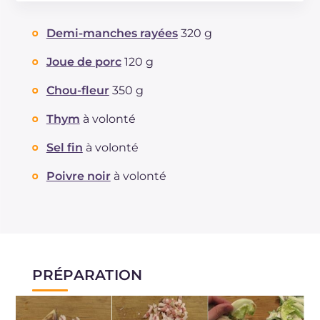
Énergie
Kcal
417
Glucides
g
68.7
Demi-manches rayées
320 g
Dont sucres
g
4.3
Protéine
g
17.3
Joue de porc
120 g
Graisses
g
8.1
Chou-fleur
350 g
dont acides gras saturés
g
2.91
Fibre
g
3.9
Thym
à volonté
Cholestérol
mg
20
Sel fin
à volonté
Sodium
mg
812
Poivre noir
à volonté
PRÉPARATION