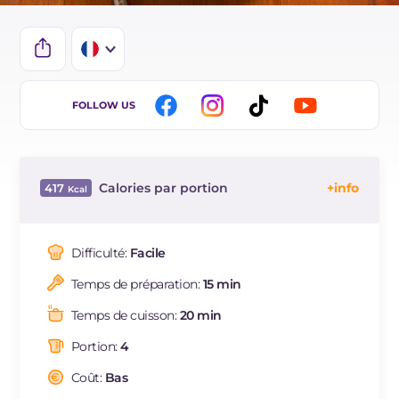
IT
FOLLOW US
EN
DE
Calories par portion
417
ES
Énergie
Kcal
417
BR
Glucides
g
68.7
Difficulté:
Facile
NL
Dont sucres
g
4.3
Temps de préparation:
15 min
Protéine
g
17.3
Graisses
g
8.1
Temps de cuisson:
20 min
dont acides gras saturés
g
2.91
Portion:
4
Fibre
g
3.9
Cholestérol
Coût:
Bas
mg
20