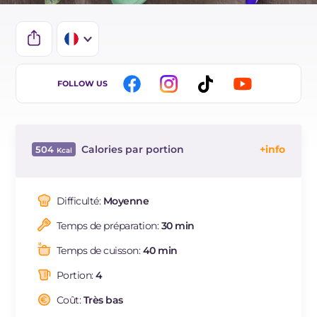
IT
FOLLOW US
EN
DE
Calories par portion
504
ES
Énergie
Kcal
504
BR
Glucides
g
71.4
Difficulté:
Moyenne
NL
Dont sucres
g
7
Temps de préparation:
30 min
Protéine
g
13.9
Graisses
g
18.1
Temps de cuisson:
40 min
dont acides gras saturés
g
2.65
Portion:
4
Fibre
g
7
Sodium
Coût:
Très bas
mg
906