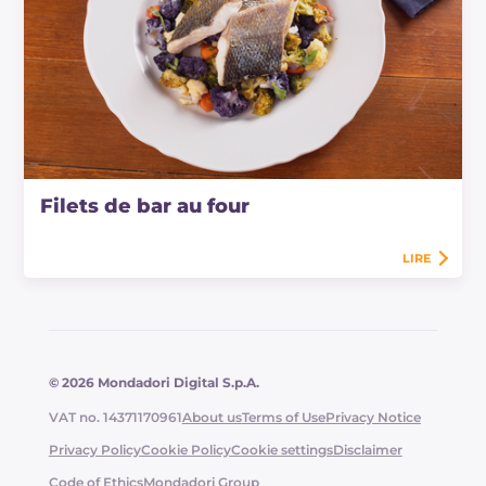
Filets de bar au four
LIRE
© 2026 Mondadori Digital S.p.A.
VAT no. 14371170961
About us
Terms of Use
Privacy Notice
Privacy Policy
Cookie Policy
Cookie settings
Disclaimer
Code of Ethics
Mondadori Group