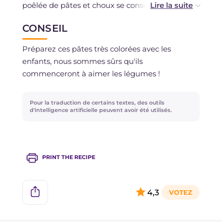
poêlée de pâtes et choux se conserve au
réfrigérateur couverte pendant 2 jours. Vous
CONSEIL
pouvez conserver le chou noir séché jusqu'à 1
mois dans un endroit frais et sec, fermé dans un
Préparez ces pâtes très colorées avec les
bocal hermétique.
enfants, nous sommes sûrs qu'ils
commenceront à aimer les légumes !
Pour la traduction de certains textes, des outils
d'intelligence artificielle peuvent avoir été utilisés.
PRINT THE RECIPE
4,3