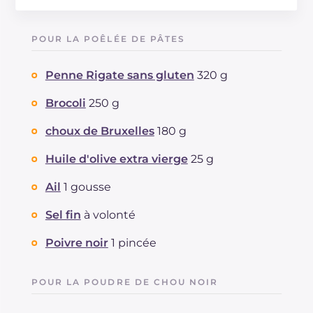
Énergie
Kcal
504
Glucides
g
71.4
POUR LA POÊLÉE DE PÂTES
Dont sucres
g
7
Protéine
g
13.9
Penne Rigate sans gluten
320 g
Graisses
g
18.1
dont acides gras saturés
Brocoli
250 g
g
2.65
Fibre
g
7
choux de Bruxelles
180 g
Sodium
mg
906
Huile d'olive extra vierge
25 g
Ail
1 gousse
Sel fin
à volonté
Poivre noir
1 pincée
POUR LA POUDRE DE CHOU NOIR