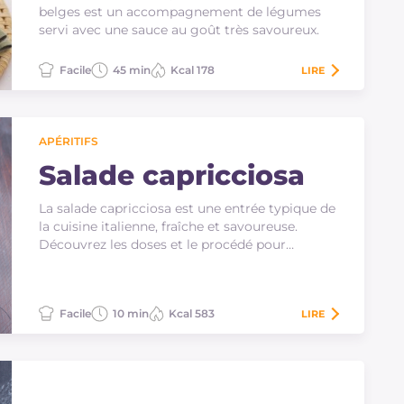
belges est un accompagnement de légumes
servi avec une sauce au goût très savoureux.
Facile
45 min
Kcal 178
LIRE
APÉRITIFS
Salade capricciosa
La salade capricciosa est une entrée typique de
la cuisine italienne, fraîche et savoureuse.
Découvrez les doses et le procédé pour
préparer…
Facile
10 min
Kcal 583
LIRE