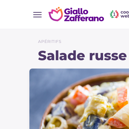
Home
Toutes les recettes
APÉRITIFS
Aperitifs
Salade russe
Salades
Plats principaux
Boissons et rafraîchissements
Desserts
Accompagnement
Pizzas et focaccia
Gateaux et patisserie