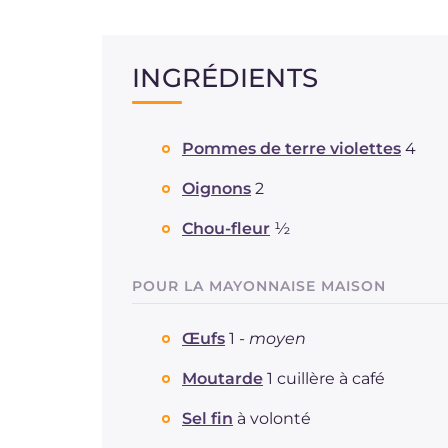
INGRÉDIENTS
Pommes de terre violettes
4
Oignons
2
Chou-fleur
½
POUR LA MAYONNAISE MAISON
Œufs
1 -
moyen
Moutarde
1 cuillère à café
Sel fin
à volonté