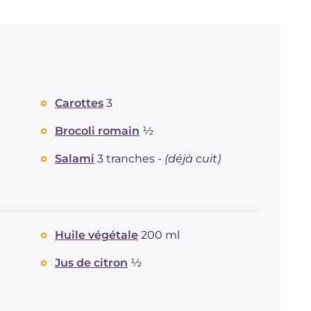
Carottes
3
Brocoli romain
½
Salami
3 tranches -
(déjà cuit)
Huile végétale
200 ml
Jus de citron
½