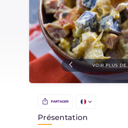
Sauces
Dernieres recettes
IT Website
VOIR PLUS DE
Facebook
Instagram
TikTok
YouTube
PARTAGER
IT
Présentation
EN