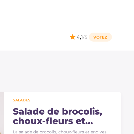
4,1
/5
SALADES
Salade de brocolis,
choux-fleurs et
endives belges
La salade de brocolis, choux-fleurs et endives