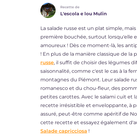
Recette de
DE
L'escola e lou Mulin
ES
La salade russe est un plat simple, m
BR
première bouchée, surtout lorsqu'elle es
NL
amoureux ! Dès ce moment-là, les antip
! En plus de la manière classique de la p
russe
, il suffit de choisir des légumes 
saisonnalité, comme c'est le cas à la fe
montagnes du Piémont. Leur salade russe
romanesco et du chou-fleur, des pommes
petites carottes. Avec le salami cuit et l
recette irrésistible et enveloppante, à
assuré, peut-être comme apéritif de No
cette recette et essayez également d'
Salade capricciosa
!