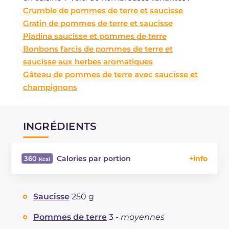
Crumble de pommes de terre et saucisse
Gratin de pommes de terre et saucisse
Piadina saucisse et pommes de terre
Bonbons farcis de pommes de terre et
saucisse aux herbes aromatiques
Gâteau de pommes de terre avec saucisse et
champignons
INGRÉDIENTS
Calories par portion
360
Énergie
Kcal
360
Glucides
g
12.8
Saucisse
250 g
Dont sucres
g
1.7
Protéine
g
13.1
Pommes de terre
3 -
moyennes
Graisses
g
28.5