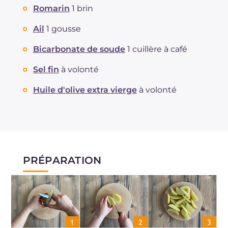
Romarin
1 brin
dont acides gras saturés
g
8.37
Fibre
g
1.5
Ail
1 gousse
Cholestérol
mg
47
Bicarbonate de soude
1 cuillère à café
Sodium
mg
1305
Sel fin
à volonté
Huile d'olive extra vierge
à volonté
PRÉPARATION