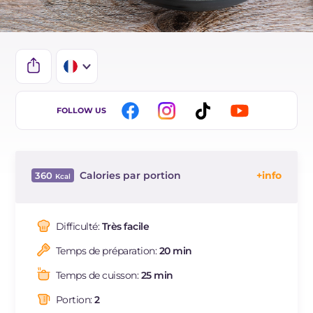
IT
FOLLOW US
EN
DE
Calories par portion
360
ES
Énergie
Kcal
360
BR
Glucides
g
12.8
Difficulté:
Très facile
NL
Dont sucres
g
1.7
Temps de préparation:
20 min
Protéine
g
13.1
Graisses
g
28.5
Temps de cuisson:
25 min
dont acides gras saturés
g
8.37
Portion:
2
Fibre
g
1.5