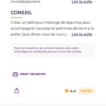
immédiatement.
CONSEIL
Vous pouvez conserver à température ambiante
si vous consommez dans quelques heures,
Créez un délicieux mélange de légumes pour
sinon gardez au réfrigérateur pendant 1-2 jours
accompagner saucisse et pommes de terre à la
maximum.
poêle. Que diriez-vous de courge, artichauts,
courgettes ou champignons ? Laissez-vous
La congélation n'est pas recommandée.
inspirer par la saison !
Pour la traduction de certains textes, des outils
d'intelligence artificielle peuvent avoir été utilisés.
L'utilisation de bicarbonate rendra vos pommes
de terre plus tendres et plus rapides à cuisiner.
PRINT THE RECIPE
4,4