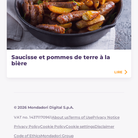
Saucisse et pommes de terre à la
bière
LIRE
© 2026 Mondadori Digital S.p.A.
VAT no. 14371170961
About us
Terms of Use
Privacy Notice
Privacy Policy
Cookie Policy
Cookie settings
Disclaimer
Code of Ethics
Mondadori Group