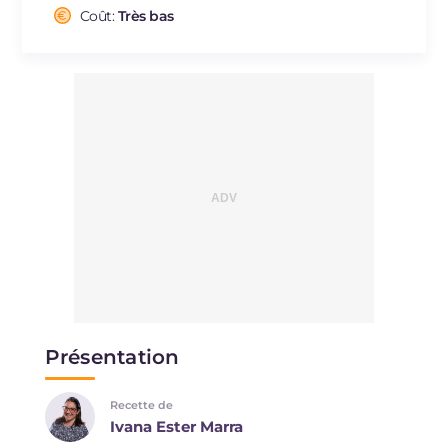
Cholestérol
Coût:
Très bas
mg
47
Sodium
mg
1305
Présentation
Recette de
Ivana Ester Marra