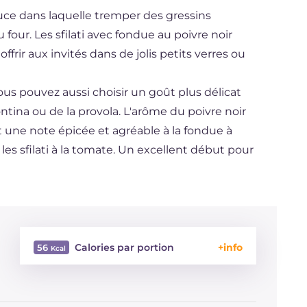
ce dans laquelle tremper des gressins
four. Les sfilati avec fondue au poivre noir
offrir aux invités dans de jolis petits verres ou
ous pouvez aussi choisir un goût plus délicat
ontina ou de la provola. L'arôme du poivre noir
 une note épicée et agréable à la fondue à
s sfilati à la tomate. Un excellent début pour
Calories par portion
56
Énergie
Kcal
56
Glucides
g
7.7