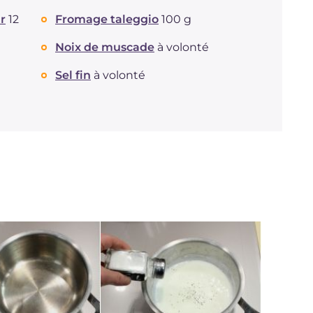
Dont sucres
g
1.1
r
12
Fromage taleggio
100 g
Protéine
g
1.8
Graisses
g
2
Noix de muscade
à volonté
dont acides gras saturés
g
0.8
Sel fin
à volonté
Fibre
g
0.4
Cholestérol
mg
2
Sodium
mg
166