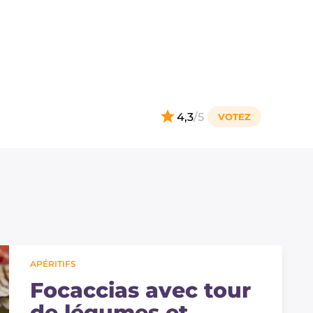
4,3
/5
APÉRITIFS
Focaccias avec tour
de légumes et