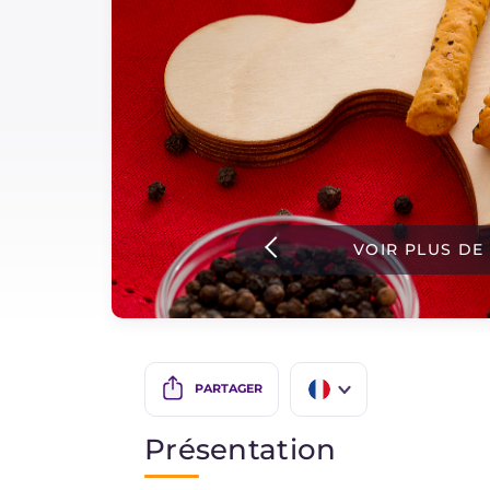
Sauces
Dernieres recettes
IT Website
VOIR PLUS DE
Facebook
Instagram
TikTok
YouTube
PARTAGER
IT
Présentation
EN