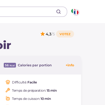
4,3
/5
ir
Calories par portion
56
Énergie
Kcal
56
Glucides
g
7.7
Difficulté:
Facile
Dont sucres
g
1.1
Temps de préparation:
15 min
Protéine
g
1.8
Graisses
g
2
Temps de cuisson:
10 min
dont acides gras
g
0.8