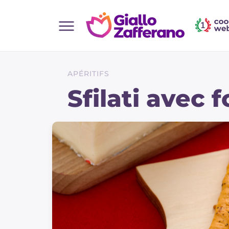
Home
Toutes les recettes
APÉRITIFS
Aperitifs
Sfilati avec 
Salades
Plats principaux
Boissons et rafraîchissements
Desserts
Accompagnement
Pizzas et focaccia
Gateaux et patisserie