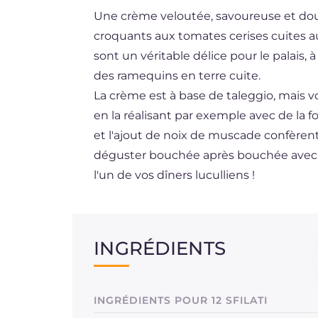
Une crème veloutée, savoureuse et dou
DE
croquants aux tomates cerises cuites au 
ES
sont un véritable délice pour le palais, à 
BR
des ramequins en terre cuite.
La crème est à base de taleggio, mais v
NL
en la réalisant par exemple avec de la f
et l'ajout de noix de muscade confèrent
déguster bouchée après bouchée avec le
l'un de vos dîners luculliens !
INGRÉDIENTS
INGRÉDIENTS POUR 12 SFILATI