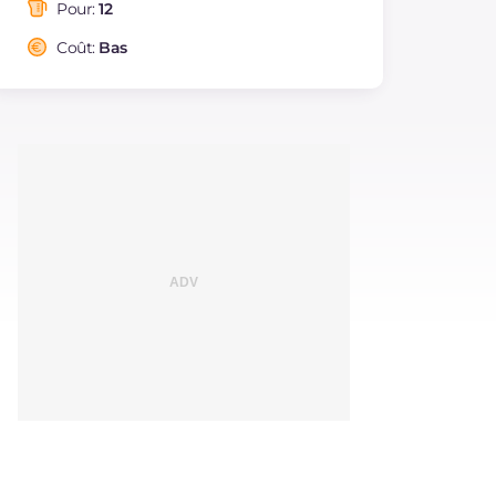
saturés
Pour:
12
Fibre
g
0.4
Coût:
Bas
Cholestérol
mg
2
Sodium
mg
166