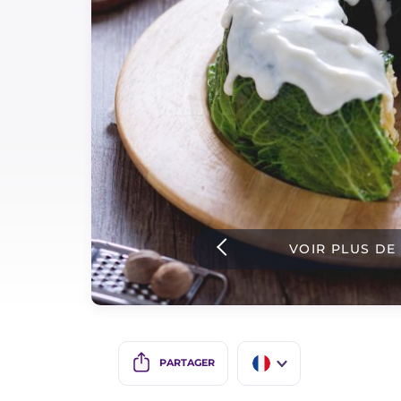
Sauces
Dernieres recettes
IT Website
Facebook
Instagram
VOIR PLUS DE
TikTok
YouTube
PARTAGER
IT