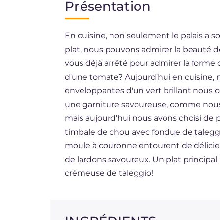
Présentation
EN
En cuisine, non seulement le palais a s
BR
plat, nous pouvons admirer la beauté d
DE
vous déjà arrêté pour admirer la forme d
ES
d'une tomate? Aujourd'hui en cuisine, no
enveloppantes d'un vert brillant nous ont
NL
une garniture savoureuse, comme nous
mais aujourd'hui nous avons choisi de pr
timbale de chou avec fondue de taleggi
moule à couronne entourent de délicie
de lardons savoureux. Un plat principal
crémeuse de taleggio!