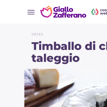
Home
Toutes les recettes
PÂTES
Aperitifs
Timballo di 
Salades
taleggio
Plats principaux
Boissons et rafraîchissements
Desserts
Accompagnement
Pizzas et focaccia
Gateaux et patisserie