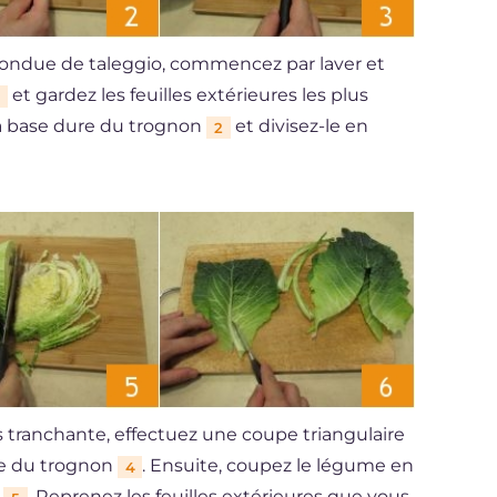
fondue de taleggio, commencez par laver et
et gardez les feuilles extérieures les plus
la base dure du trognon
et divisez-le en
2
s tranchante, effectuez une coupe triangulaire
ure du trognon
. Ensuite, coupez le légume en
4
g
. Reprenez les feuilles extérieures que vous