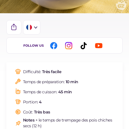
IT
FOLLOW US
EN
DE
Difficulté:
Très facile
ES
Temps de préparation:
10 min
BR
Temps de cuisson:
45 min
NL
Portion:
4
Coût:
Très bas
Notes
+ le temps de trempage des pois chiches
secs (12 h)