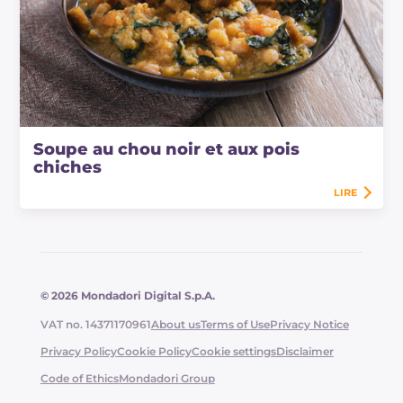
Soupe au chou noir et aux pois
chiches
LIRE
© 2026 Mondadori Digital S.p.A.
VAT no. 14371170961
About us
Terms of Use
Privacy Notice
Privacy Policy
Cookie Policy
Cookie settings
Disclaimer
Code of Ethics
Mondadori Group