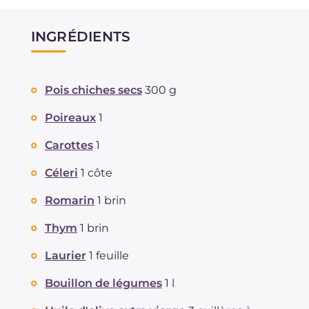
INGRÉDIENTS
Pois chiches secs
300 g
Poireaux
1
Carottes
1
Céleri
1 côte
Romarin
1 brin
Thym
1 brin
Laurier
1 feuille
Bouillon de légumes
1 l