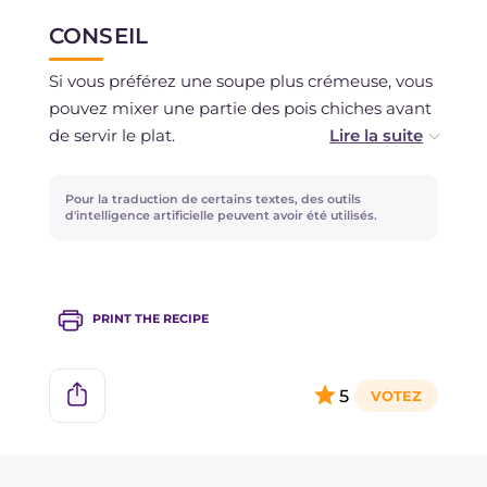
restes, il est possible de congeler la soupe après
CONSEIL
cuisson.
Si vous préférez une soupe plus crémeuse, vous
pouvez mixer une partie des pois chiches avant
de servir le plat.
Vous pouvez ajouter les épices de votre choix,
Pour la traduction de certains textes, des outils
par exemple une pincée de curry, une cuillère
d'intelligence artificielle peuvent avoir été utilisés.
de paprika ou, si vous aimez les plats épicés, un
piment.
PRINT THE RECIPE
Vous pouvez décorer le plat avec du persil
haché pour apporter une touche de fraîcheur.
5
Servez la soupe accompagnée de croûtons de
pain ou de pain légèrement grillé.