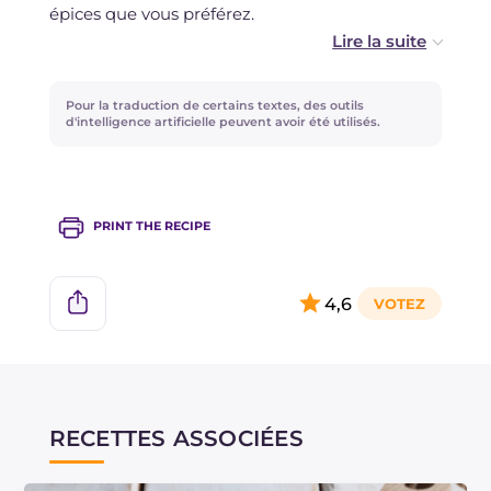
épices que vous préférez.
Si vous le souhaitez, vous pouvez ajouter des
oignons finement hachés ou de la ciboulette,
Pour la traduction de certains textes, des outils
pour un goût plus prononcé !
d'intelligence artificielle peuvent avoir été utilisés.
PRINT THE RECIPE
4,6
RECETTES ASSOCIÉES