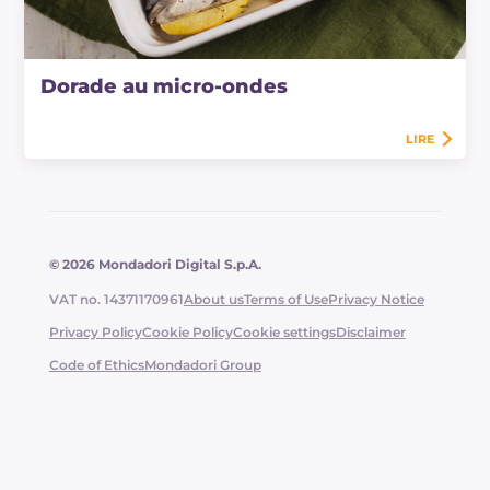
Dorade au micro-ondes
LIRE
© 2026 Mondadori Digital S.p.A.
VAT no. 14371170961
About us
Terms of Use
Privacy Notice
Privacy Policy
Cookie Policy
Cookie settings
Disclaimer
Code of Ethics
Mondadori Group