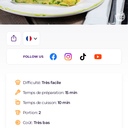
IT
FOLLOW US
EN
ES
Difficulté:
Très facile
BR
Temps de préparation:
15 min
DE
Temps de cuisson:
10 min
NL
Portion:
2
Coût:
Très bas