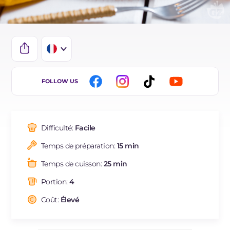
IT
FOLLOW US
EN
DE
Difficulté:
Facile
ES
Temps de préparation:
15 min
BR
Temps de cuisson:
25 min
Portion:
4
Coût:
Élevé