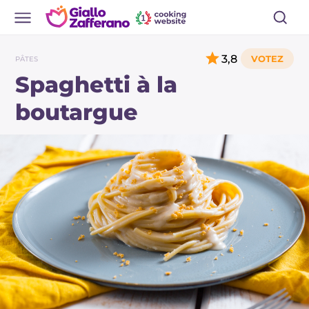
3,8
PÂTES
Spaghetti à la
boutargue