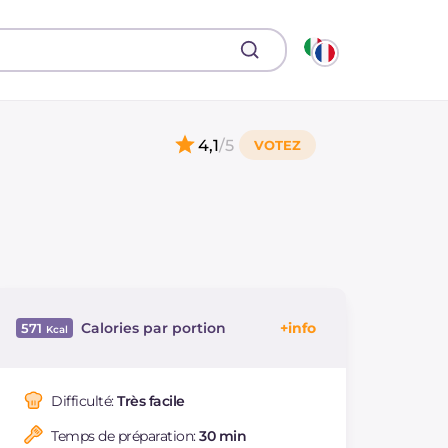
4,1
/5
Calories par portion
571
Énergie
Kcal
571
Glucides
g
60.9
Difficulté:
Très facile
Dont sucres
g
10.5
Temps de préparation:
30 min
Protéine
g
21.1