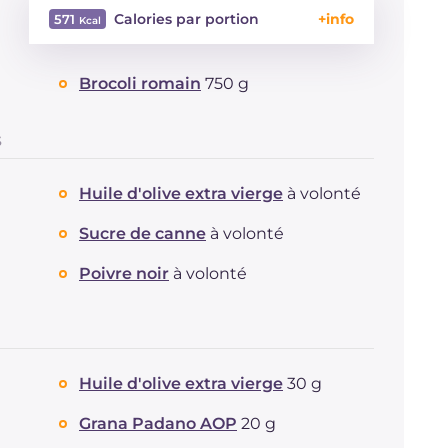
Calories par portion
571
Énergie
Kcal
571
Brocoli romain
750 g
Glucides
g
60.9
Dont sucres
g
10.5
Protéine
g
21.1
S
Graisses
g
27
dont acides gras saturés
g
4.85
Huile d'olive extra vierge
à volonté
Fibre
g
15.1
Sucre de canne
à volonté
Cholestérol
mg
11
Sodium
mg
731
Poivre noir
à volonté
Huile d'olive extra vierge
30 g
Grana Padano AOP
20 g