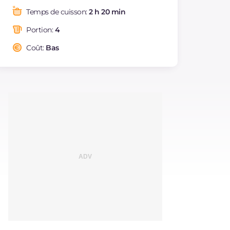
Graisses
g
27
Temps de cuisson:
2 h 20 min
dont acides gras
g
4.85
saturés
Portion:
4
Fibre
g
15.1
Coût:
Bas
Cholestérol
mg
11
Sodium
mg
731