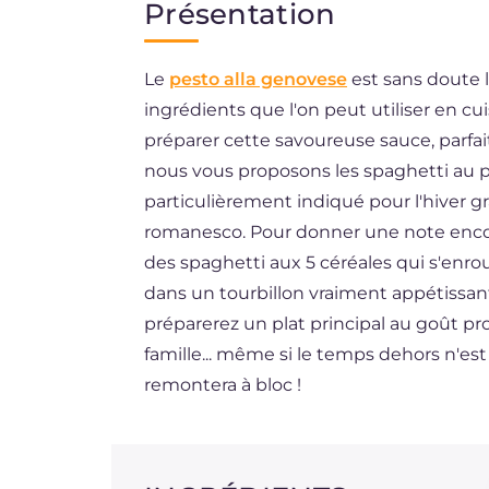
Présentation
EN
Le
pesto alla genovese
est sans doute le
DE
ingrédients que l'on peut utiliser en cui
ES
préparer cette savoureuse sauce, parfait
BR
nous vous proposons les spaghetti au p
particulièrement indiqué pour l'hiver gr
NL
romanesco. Pour donner une note encore
des spaghetti aux 5 céréales qui s'enro
dans un tourbillon vraiment appétissant
préparerez un plat principal au goût pr
famille... même si le temps dehors n'est
remontera à bloc !