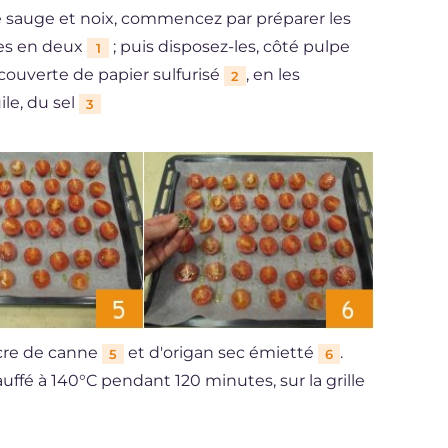
e sauge et noix, commencez par préparer les
les en deux
; puis disposez-les, côté pulpe
1
couverte de papier sulfurisé
, en les
2
le, du sel
3
cre de canne
et d'origan sec émietté
.
5
6
uffé à 140°C pendant 120 minutes, sur la grille