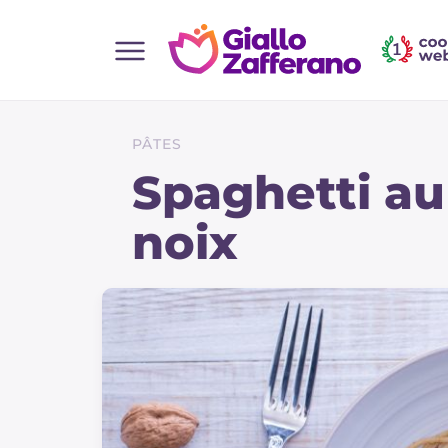
Home
Toutes les recettes
PÂTES
Aperitifs
Spaghetti au
Salades
noix
Plats principaux
Boissons et rafraîchissements
Desserts
Accompagnement
Pizzas et focaccia
Gateaux et patisserie