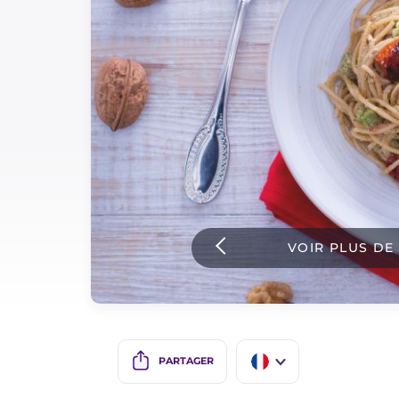
Sauces
Dernieres recettes
IT Website
Facebook
Instagram
VOIR PLUS DE
TikTok
YouTube
PARTAGER
IT