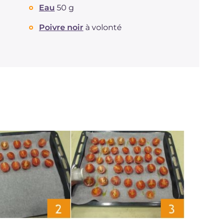
Eau
50 g
Poivre noir
à volonté