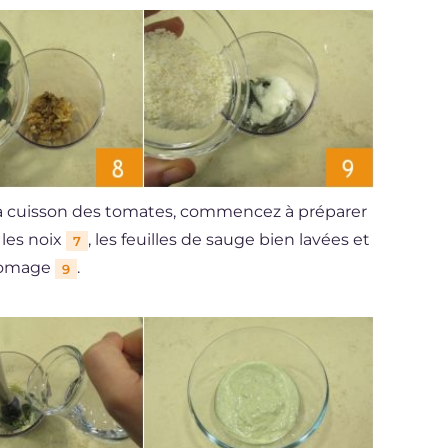
 la cuisson des tomates, commencez à préparer
 les noix
, les feuilles de sauge bien lavées et
7
fromage
.
9