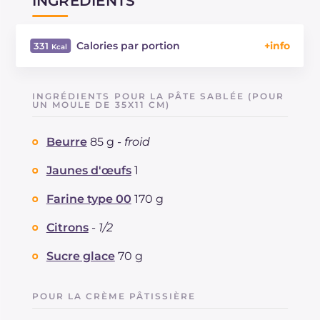
INGRÉDIENTS
Calories par portion
331
Énergie
Kcal
331
Glucides
g
44.7
INGRÉDIENTS POUR LA PÂTE SABLÉE (POUR
Dont sucres
UN MOULE DE 35X11 CM)
g
25.3
Protéine
g
5.9
Beurre
85 g -
froid
Graisses
g
14.3
dont acides gras saturés
g
7.47
Jaunes d'œufs
1
Fibre
g
4.1
Cholestérol
Farine type 00
170 g
mg
167
Sodium
mg
22
Citrons
-
1/2
Sucre glace
70 g
POUR LA CRÈME PÂTISSIÈRE