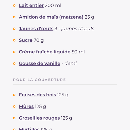
Lait entier
200 ml
Amidon de maïs (maïzena)
25 g
Jaunes d'œufs
3 -
jaunes d'œufs
Sucre
70 g
Crème fraîche liquide
50 ml
Gousse de vanille
-
demi
POUR LA COUVERTURE
Fraises des bois
125 g
Mûres
125 g
Groseilles rouges
125 g
Myrtilles
125 g