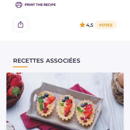
la congeler pendant un mois.
PRINT THE RECIPE
4,5
RECETTES ASSOCIÉES