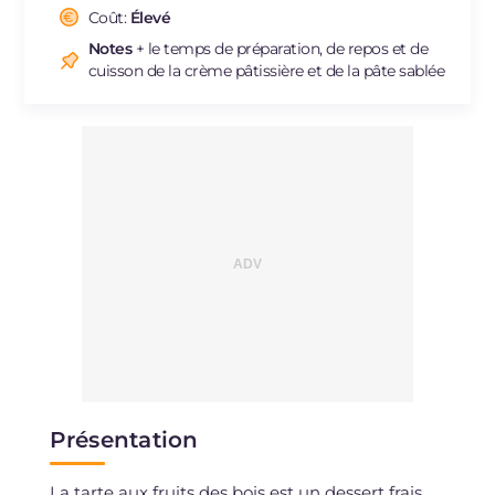
Cholestérol
Coût:
Élevé
mg
167
Sodium
mg
22
Notes
+ le temps de préparation, de repos et de
cuisson de la crème pâtissière et de la pâte sablée
Présentation
La tarte aux fruits des bois est un dessert frais