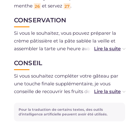
menthe
et servez
.
26
27
CONSERVATION
Si vous le souhaitez, vous pouvez préparer la
crème pâtissière et la pâte sablée la veille et
assembler la tarte une heure avant de la servir.
Vous pouvez conserver la tarte aux fruits des
CONSEIL
bois au réfrigérateur couverte de film
alimentaire pendant un maximum de 5 jours.
Si vous souhaitez compléter votre gâteau par
Pour la pâte sablée: conservez-la au
une touche finale supplémentaire, je vous
réfrigérateur, couverte de film, pendant un
conseille de recouvrir les fruits des bois avec de
maximum de deux jours; il est possible de la
la gelée pour desserts.
congeler enveloppée dans du film alimentaire
Pour la traduction de certains textes, des outils
ou dans un sac congelateur pendant un
d'intelligence artificielle peuvent avoir été utilisés.
maximum de 2-3 mois. Vous pouvez conserver
la crème pâtissière au réfrigérateur pendant 2-3
jours maximum, couverte de film; vous pouvez