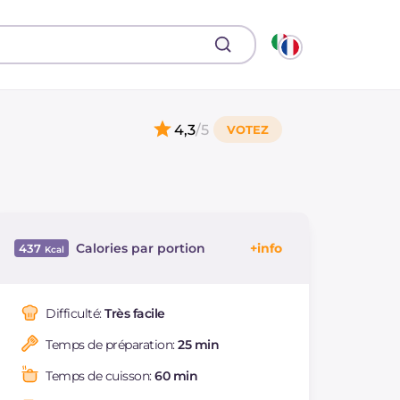
4,3
/5
Calories par portion
437
Énergie
Kcal
437
Glucides
g
53.1
Difficulté:
Très facile
Dont sucres
g
29.2
Temps de préparation:
25 min
Protéine
g
9
Graisses
g
21
Temps de cuisson:
60 min
dont acides gras
g
9.16