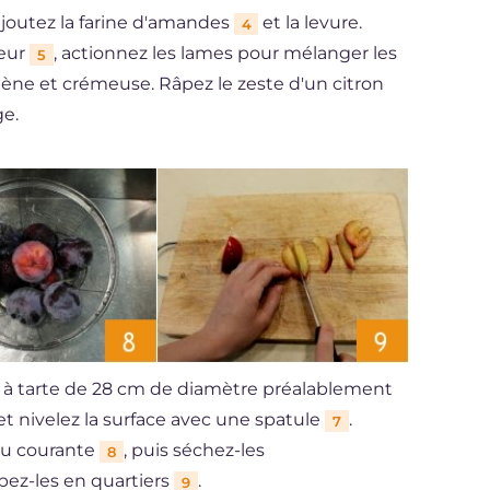
 ajoutez la farine d'amandes
et la levure.
4
xeur
, actionnez les lames pour mélanger les
5
ène et crémeuse. Râpez le zeste d'un citron
ge.
e à tarte de 28 cm de diamètre préalablement
et nivelez la surface avec une spatule
.
7
eau courante
, puis séchez-les
8
pez-les en quartiers
.
9