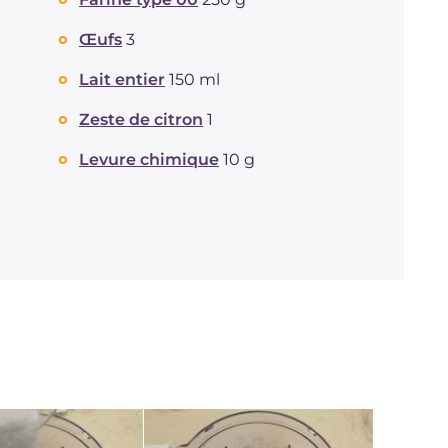
Protéine
g
9
Graisses
g
21
Œufs
3
dont acides gras saturés
g
9.16
Lait entier
150 ml
Fibre
g
3.8
Cholestérol
mg
118
Zeste de citron
1
Sodium
mg
141
Levure chimique
10 g