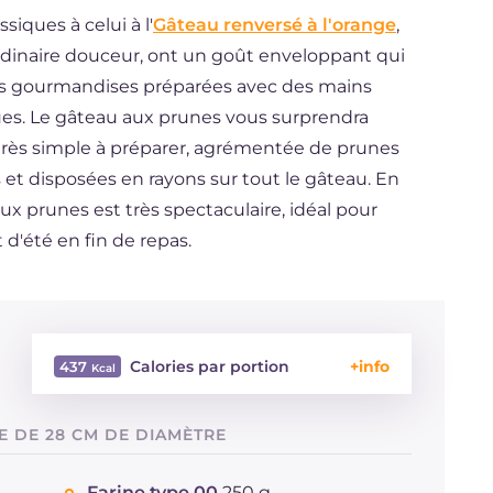
siques à celui à l'
Gâteau renversé à l'orange
,
ordinaire douceur, ont un goût enveloppant qui
les gourmandises préparées avec des mains
ues. Le gâteau aux prunes vous surprendra
 très simple à préparer, agrémentée de prunes
 et disposées en rayons sur tout le gâteau. En
aux prunes est très spectaculaire, idéal pour
d'été en fin de repas.
Calories par portion
437
Énergie
Kcal
437
E DE 28 CM DE DIAMÈTRE
Glucides
g
53.1
Dont sucres
g
29.2
Farine type 00
250 g