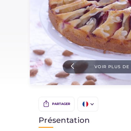
Sauces
Dernieres recettes
IT Website
VOIR PLUS DE
Facebook
Instagram
TikTok
YouTube
PARTAGER
IT
Présentation
EN