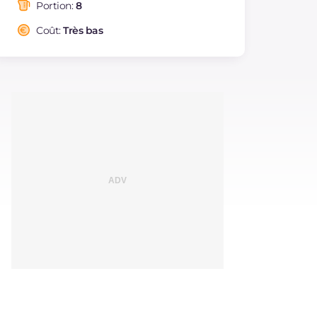
saturés
Portion:
8
Fibre
g
3.8
Coût:
Très bas
Cholestérol
mg
118
Sodium
mg
141