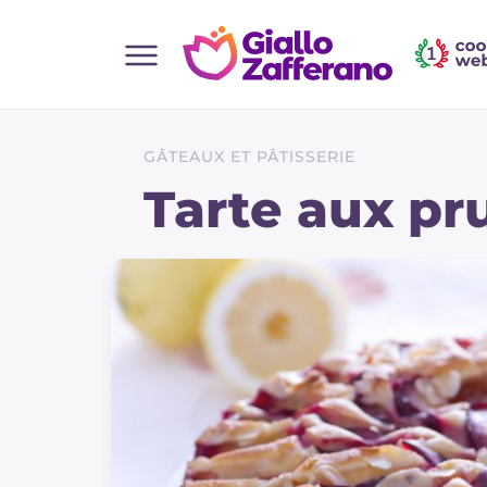
Home
Toutes les recettes
GÂTEAUX ET PÂTISSERIE
Aperitifs
Tarte aux pr
Salades
Plats principaux
Boissons et rafraîchissements
Desserts
Accompagnement
Pizzas et focaccia
Gateaux et patisserie