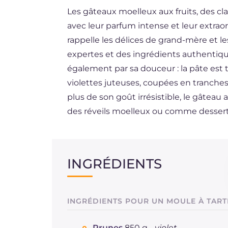
Les gâteaux moelleux aux fruits, des clas
DE
avec leur parfum intense et leur extra
ES
rappelle les délices de grand-mère et 
BR
expertes et des ingrédients authentiq
également par sa douceur : la pâte est
NL
violettes juteuses, coupées en tranches
plus de son goût irrésistible, le gâteau 
des réveils moelleux ou comme dessert 
INGRÉDIENTS
INGRÉDIENTS POUR UN MOULE À TART
Prunes
850 g -
violet