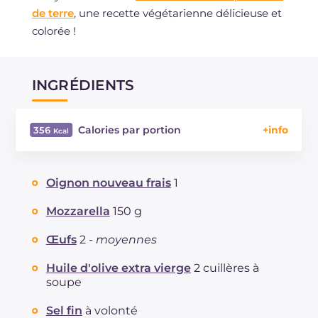
de terre
, une recette végétarienne délicieuse et
colorée !
INGRÉDIENTS
Calories par portion
356
Énergie
Kcal
356
Glucides
g
31.2
Oignon nouveau frais
1
Dont sucres
g
4.3
Protéine
g
16.9
Mozzarella
150 g
Graisses
g
18.2
Œufs
2 -
moyennes
dont acides gras saturés
g
8.66
Fibre
g
3.6
Huile d'olive extra vierge
2 cuillères à
Cholestérol
soupe
mg
106
Sodium
mg
569
Sel fin
à volonté