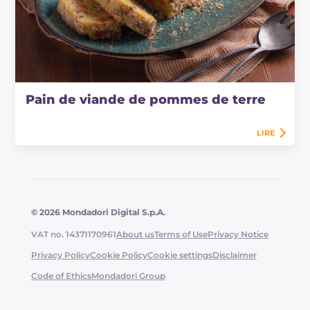
Pain de viande de pommes de terre
LIRE
© 2026 Mondadori Digital S.p.A.
VAT no. 14371170961
About us
Terms of Use
Privacy Notice
Privacy Policy
Cookie Policy
Cookie settings
Disclaimer
Code of Ethics
Mondadori Group