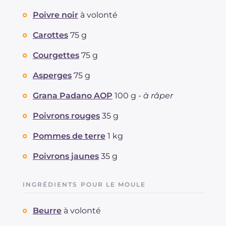
Poivre noir
à volonté
Carottes
75 g
Courgettes
75 g
Asperges
75 g
Grana Padano AOP
100 g -
à râper
Poivrons rouges
35 g
Pommes de terre
1 kg
Poivrons jaunes
35 g
INGRÉDIENTS POUR LE MOULE
Beurre
à volonté