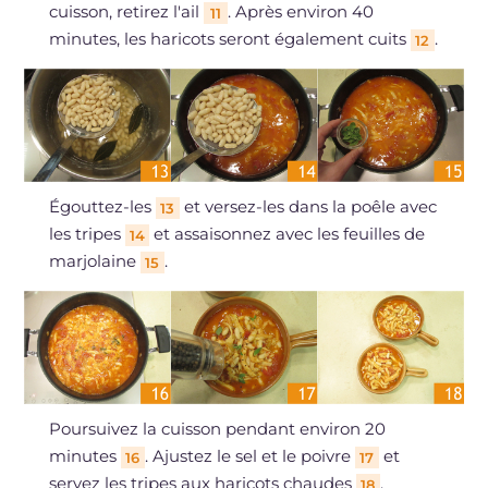
cuisson, retirez l'ail
. Après environ 40
11
minutes, les haricots seront également cuits
.
12
Égouttez-les
et versez-les dans la poêle avec
13
les tripes
et assaisonnez avec les feuilles de
14
marjolaine
.
15
Poursuivez la cuisson pendant environ 20
minutes
. Ajustez le sel et le poivre
et
16
17
servez les tripes aux haricots chaudes
.
18