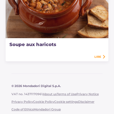
Soupe aux haricots
LIRE
© 2026 Mondadori Digital S.p.A.
VAT no. 14371170961
About us
Terms of Use
Privacy Notice
Privacy Policy
Cookie Policy
Cookie settings
Disclaimer
Code of Ethics
Mondadori Group