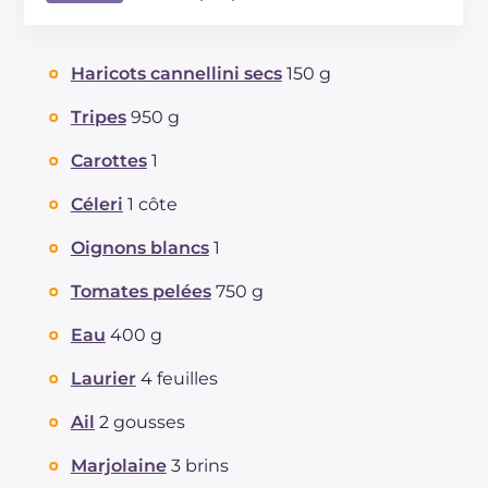
Énergie
Kcal
332.9
Glucides
g
18.3
Haricots cannellini secs
150 g
Dont sucres
g
7.1
Protéine
g
32.9
Tripes
950 g
Graisses
g
14.2
Carottes
1
dont acides gras saturés
g
5
Fibre
g
101.1
Céleri
1 côte
Cholestérol
mg
6.6
Oignons blancs
1
Sodium
mg
262.4
Tomates pelées
750 g
Eau
400 g
Laurier
4 feuilles
Ail
2 gousses
Marjolaine
3 brins