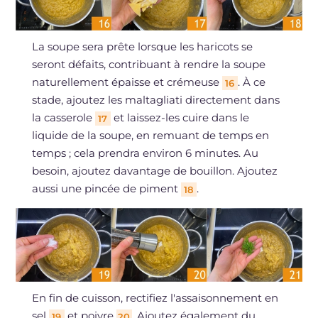
La soupe sera prête lorsque les haricots se
seront défaits, contribuant à rendre la soupe
naturellement épaisse et crémeuse
. À ce
16
stade, ajoutez les maltagliati directement dans
la casserole
et laissez-les cuire dans le
17
liquide de la soupe, en remuant de temps en
temps ; cela prendra environ 6 minutes. Au
besoin, ajoutez davantage de bouillon. Ajoutez
aussi une pincée de piment
.
18
En fin de cuisson, rectifiez l'assaisonnement en
sel
et poivre
. Ajoutez également du
19
20