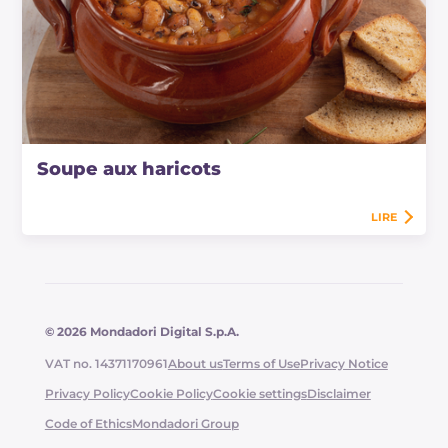
Soupe aux haricots
LIRE
© 2026 Mondadori Digital S.p.A.
VAT no. 14371170961
About us
Terms of Use
Privacy Notice
Privacy Policy
Cookie Policy
Cookie settings
Disclaimer
Code of Ethics
Mondadori Group