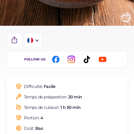
IT
FOLLOW US
EN
DE
Difficulté:
Facile
ES
Temps de préparation:
20 min
NL
Temps de cuisson:
1 h 50 min
BR
Portion:
4
Coût:
Bas