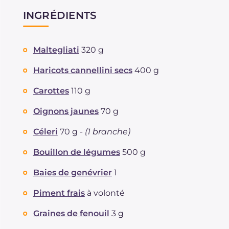
INGRÉDIENTS
Maltegliati
320 g
Haricots cannellini secs
400 g
Carottes
110 g
Oignons jaunes
70 g
Céleri
70 g -
(1 branche)
Bouillon de légumes
500 g
Baies de genévrier
1
Piment frais
à volonté
Graines de fenouil
3 g