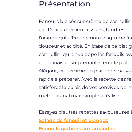
Présentation
EN
Fenouils braisés sur crème de cannellin
DE
ça ! Délicieusement rissolés, tendres e
ES
l'orange qui offre une note d'agrume fra
BR
douceur et acidité. En base de ce plat
cannellini qui enveloppe les fenouils av
NL
combinaison surprenante rend le plat
élégant, ou comme un plat principal vé
rapide à préparer. Avec la recette des f
satisferez le palais de vos convives de
mets original mais simple à réaliser !
Essayez d'autres recettes savoureuses à
Salade de fenouil et oranges
Fenouils gratinés aux amandes