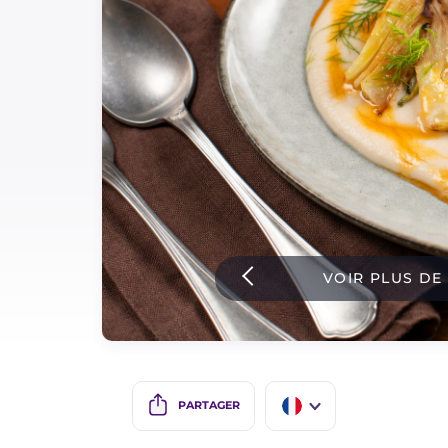
Sauces
Dernieres recettes
IT Website
Facebook
Instagram
VOIR PLUS DE
TikTok
YouTube
PARTAGER
IT