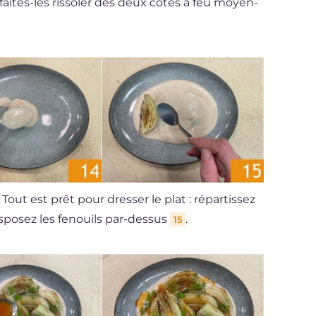
faites-les rissoler des deux côtés à feu moyen-
. Tout est prêt pour dresser le plat : répartissez
isposez les fenouils par-dessus
.
15