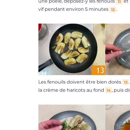
une poêle, déposez-y les fenouils
et 
11
vif pendant environ 5 minutes
.
12
Les fenouils doivent être bien dorés
13
la crème de haricots au fond
, puis d
14