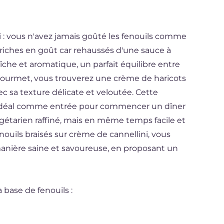
i : vous n'avez jamais goûté les fenouils comme
t riches en goût car rehaussés d'une sauce à
îche et aromatique, un parfait équilibre entre
 gourmet, vous trouverez une crème de haricots
ec sa texture délicate et veloutée. Cette
 idéal comme entrée pour commencer un dîner
gétarien raffiné, mais en même temps facile et
enouils braisés sur crème de cannellini, vous
 manière saine et savoureuse, en proposant un
 base de fenouils :