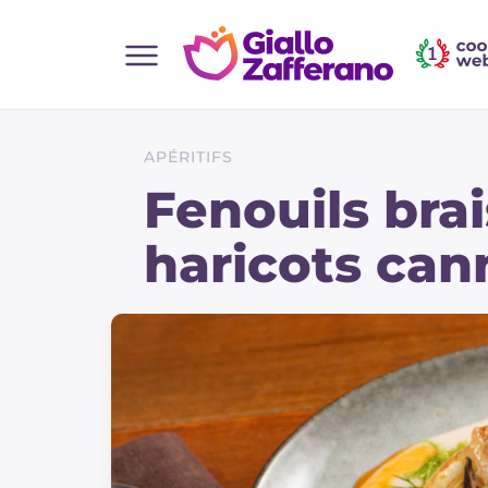
Home
Toutes les recettes
APÉRITIFS
Aperitifs
Fenouils bra
Salades
haricots cann
Plats principaux
Boissons et rafraîchissements
Desserts
Accompagnement
Pizzas et focaccia
Gateaux et patisserie