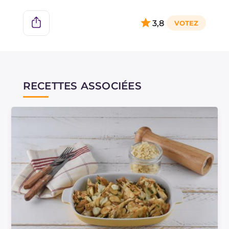
caractéristique.
3,8
•
Quels sont les bienfaits des fenouils ?
Grâce à leur haute teneur en eau, ils aident à
éliminer les toxines et les liquides en excès,
favorisant la diurèse et la digestion. De plus, ils
RECETTES ASSOCIÉES
sont très faibles en calories.
• Quelle est la différence entre fenouil et
fenouil sauvage ?
Ils appartiennent à la même famille, mais le
fenouil doux, utilisé dans cette recette, est
cultivé tandis que le fenouil sauvage pousse
spontanément.
• Qu'est-ce que le bulbe ?