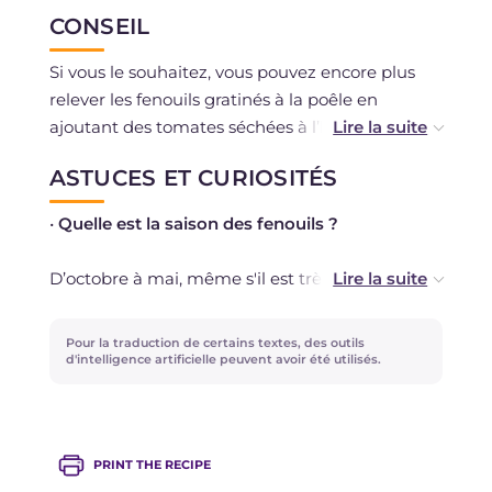
congeler.
CONSEIL
Si vous le souhaitez, vous pouvez encore plus
relever les fenouils gratinés à la poêle en
ajoutant des tomates séchées à l’huile et des
pignons de pin grillés !
ASTUCES ET CURIOSITÉS
Vous pouvez varier le mélange d’aromates
•
Quelle est la saison des fenouils ?
proposé en utilisant par exemple du persil frais
à la place du cerfeuil.
D’octobre à mai, même s'il est très facile de les
trouver aussi pendant le reste de l’année.
Pour la traduction de certains textes, des outils
•
Pourquoi le goût des fenouils rappelle-t-il
d'intelligence artificielle peuvent avoir été utilisés.
celui de l’anis ?
Parce qu’ils sont riches en anéthol, une huile
PRINT THE RECIPE
essentielle qui leur confère cet arôme