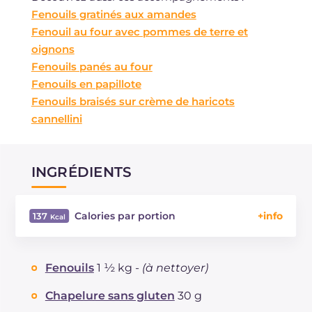
Fenouils gratinés aux amandes
Fenouil au four avec pommes de terre et
oignons
Fenouils panés au four
Fenouils en papillote
Fenouils braisés sur crème de haricots
cannellini
INGRÉDIENTS
Calories par portion
137
Énergie
Kcal
137
Glucides
g
9.7
Fenouils
1 ½ kg -
(à nettoyer)
Dont sucres
g
4
Protéine
g
3.4
Chapelure sans gluten
30 g
Graisses
g
9.4