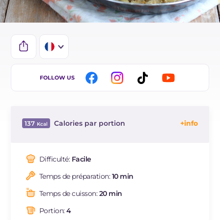
IT
FOLLOW US
EN
ES
Calories par portion
137
DE
Énergie
Kcal
137
BR
Glucides
g
9.7
Difficulté:
Facile
NL
Dont sucres
g
4
Temps de préparation:
10 min
Protéine
g
3.4
Graisses
g
9.4
Temps de cuisson:
20 min
dont acides gras saturés
g
1.35
Portion:
4
Fibre
g
6.3