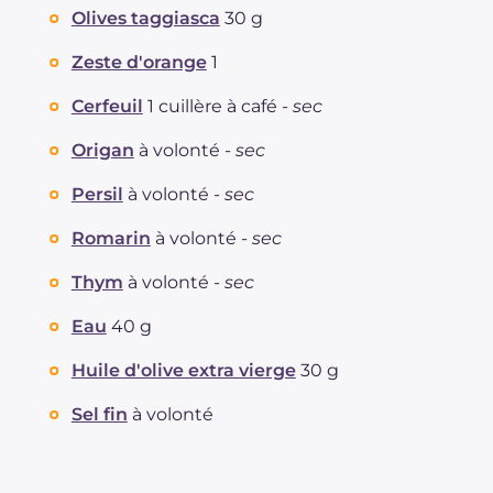
Olives taggiasca
30 g
dont acides gras saturés
g
1.35
Fibre
g
6.3
Zeste d'orange
1
Sodium
mg
570
Cerfeuil
1 cuillère à café -
sec
Origan
à volonté -
sec
Persil
à volonté -
sec
Romarin
à volonté -
sec
Thym
à volonté -
sec
Eau
40 g
Huile d'olive extra vierge
30 g
Sel fin
à volonté