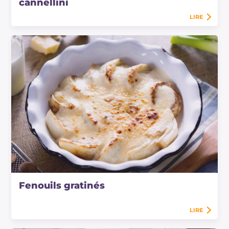
cannellini
LIRE
Fenouils gratinés
LIRE