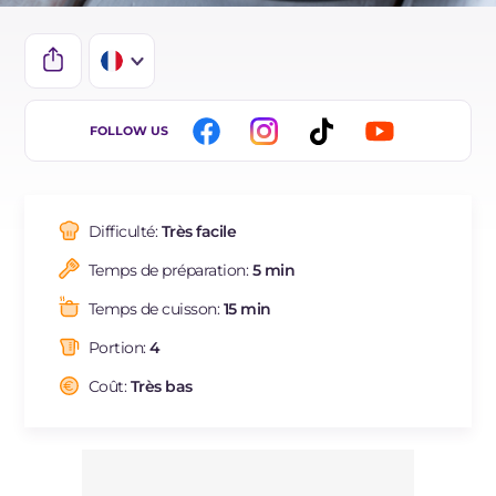
IT
FOLLOW US
EN
BR
Difficulté:
Très facile
ES
Temps de préparation:
5 min
DE
Temps de cuisson:
15 min
NL
Portion:
4
Coût:
Très bas