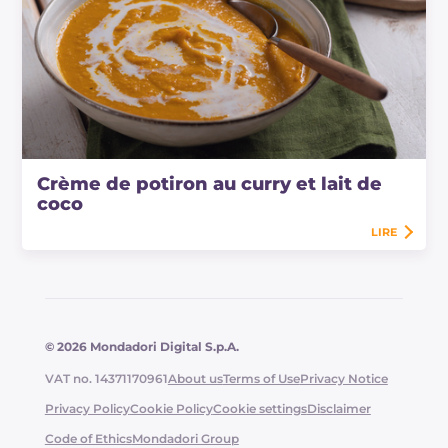
Crème de potiron au curry et lait de
coco
LIRE
© 2026 Mondadori Digital S.p.A.
VAT no. 14371170961
About us
Terms of Use
Privacy Notice
Privacy Policy
Cookie Policy
Cookie settings
Disclaimer
Code of Ethics
Mondadori Group