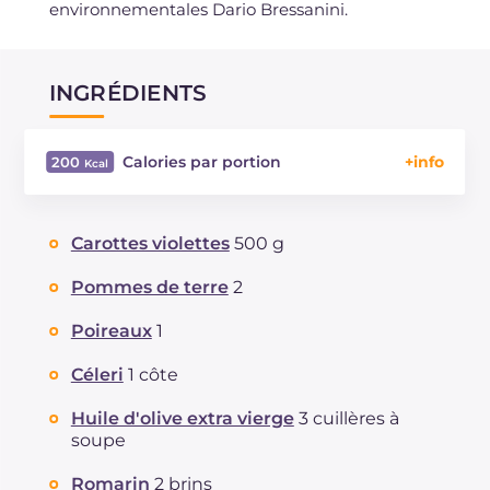
environnementales Dario Bressanini.
INGRÉDIENTS
Calories par portion
200
Énergie
Kcal
200
Glucides
g
24
Carottes violettes
500 g
Dont sucres
g
10.4
Protéine
g
4.1
Pommes de terre
2
Graisses
g
9.7
Poireaux
1
dont acides gras saturés
g
2.39
Fibre
g
5.2
Céleri
1 côte
Cholestérol
mg
7
Huile d'olive extra vierge
3 cuillères à
Sodium
mg
1154
soupe
Romarin
2 brins