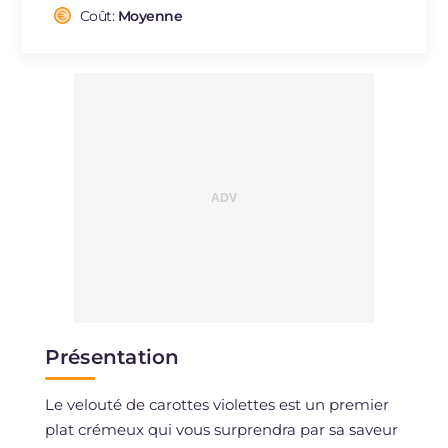
Cholestérol
Coût:
Moyenne
mg
7
Sodium
mg
1154
Présentation
Le velouté de carottes violettes est un premier
plat crémeux qui vous surprendra par sa saveur