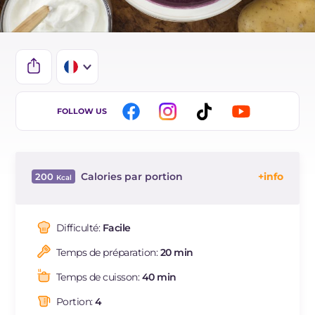
IT
FOLLOW US
EN
DE
Calories par portion
200
ES
Énergie
Kcal
200
BR
Glucides
g
24
Difficulté:
Facile
NL
Dont sucres
g
10.4
Temps de préparation:
20 min
Protéine
g
4.1
Graisses
g
9.7
Temps de cuisson:
40 min
dont acides gras saturés
g
2.39
Portion:
4
Fibre
g
5.2