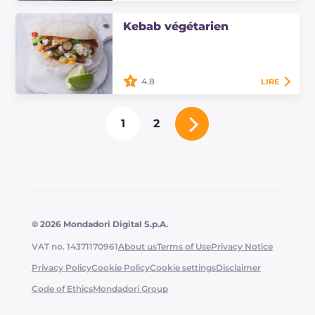
La recette des grains de farine de
Kebab végétarien
légumineuses avec crevettes et
speck est un plat unique au goût
intense, avec des crevettes
charnues et du…
4.8
LIRE
Le kebab végétarien est un
sandwich garni de légumes,
1
2
pommes de terre, feta, sauce
piquante et un mélange d'épices
inspiré du fameux Gemüse…
© 2026 Mondadori Digital S.p.A.
VAT no. 14371170961
About us
Terms of Use
Privacy Notice
Privacy Policy
Cookie Policy
Cookie settings
Disclaimer
Code of Ethics
Mondadori Group