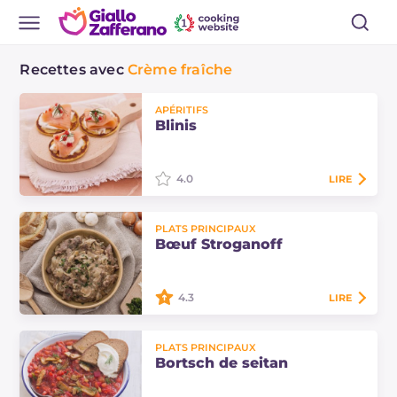
Recettes avec
Crème fraîche
APÉRITIFS
Blinis
4.0
LIRE
Les blinis sont de délicieuses et
PLATS PRINCIPAUX
moelleuses crêpes salées d'origine
Bœuf Stroganoff
russe, qui sont généralement
accompagnées de crème aigre,
poisson fumé et caviar.
4.3
LIRE
Le bœuf Stroganoff est un délicieux
PLATS PRINCIPAUX
plat principal d'origine russe à base
Bortsch de seitan
de bœuf, oignons, champignons et
crème aigre.