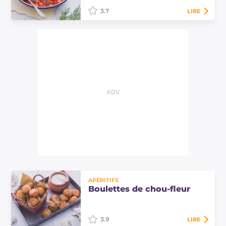
3.7
LIRE
Le Bortsch de seitan est la version
végétarienne revisitée d'une soupe
ukrainienne très riche et
savoureuse, ici réalisée avec des
betteraves,…
APÉRITIFS
Boulettes de chou-fleur
3.9
LIRE