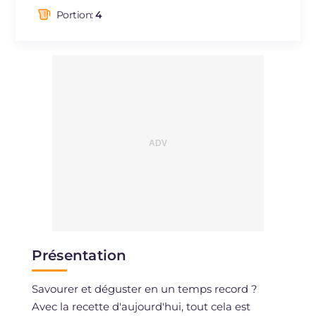
dont acides gras saturés
g
8.86
Portion:
4
Fibre
g
0.4
Cholestérol
mg
86
Sodium
mg
696
Présentation
Savourer et déguster en un temps record ?
Avec la recette d'aujourd'hui, tout cela est