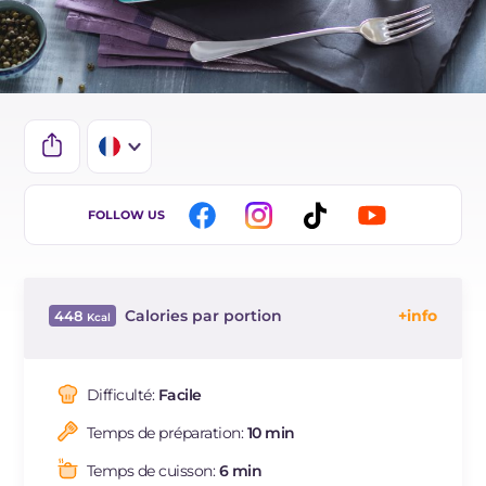
IT
FOLLOW US
EN
DE
Calories par portion
448
ES
Énergie
Kcal
448
BR
Glucides
g
4.8
Difficulté:
Facile
NL
Dont sucres
g
4
Temps de préparation:
10 min
Protéine
g
37.7
Graisses
g
29.1
Temps de cuisson:
6 min