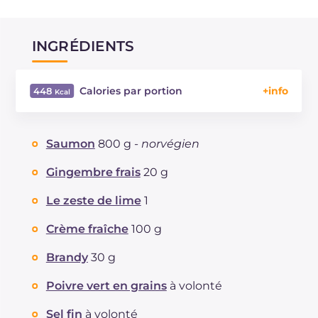
INGRÉDIENTS
Calories par portion
448
Énergie
Kcal
448
Glucides
g
4.8
Saumon
800 g -
norvégien
Dont sucres
g
4
Protéine
g
37.7
Gingembre frais
20 g
Graisses
g
29.1
Le zeste de lime
1
dont acides gras saturés
g
8.86
Fibre
g
0.4
Crème fraîche
100 g
Cholestérol
mg
86
Brandy
30 g
Sodium
mg
696
Poivre vert en grains
à volonté
Sel fin
à volonté