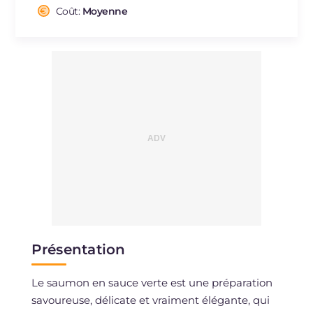
Cholestérol
Coût:
Moyenne
mg
236
Sodium
mg
827
Présentation
Le saumon en sauce verte est une préparation
savoureuse, délicate et vraiment élégante, qui