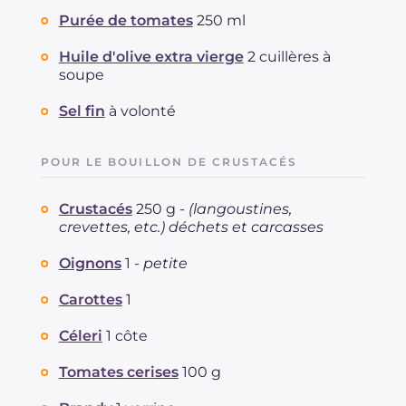
Purée de tomates
250 ml
Huile d'olive extra vierge
2 cuillères à
soupe
Sel fin
à volonté
POUR LE BOUILLON DE CRUSTACÉS
Crustacés
250 g -
(langoustines,
crevettes, etc.) déchets et carcasses
Oignons
1 -
petite
Carottes
1
Céleri
1 côte
Tomates cerises
100 g