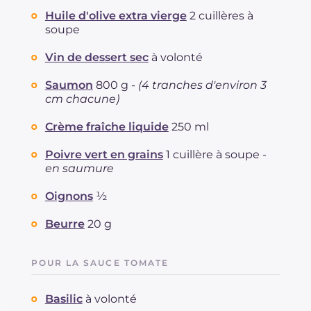
Glucides
g
11
Huile d'olive extra vierge
2 cuillères à
Dont sucres
g
10.9
soupe
Protéine
g
49
Vin de dessert sec
à volonté
Graisses
g
51.5
dont acides gras saturés
g
19.97
Saumon
800 g -
(4 tranches d'environ 3
Fibre
g
1.8
cm chacune)
Cholestérol
mg
236
Crème fraîche liquide
250 ml
Sodium
mg
827
Poivre vert en grains
1 cuillère à soupe -
en saumure
Oignons
½
Beurre
20 g
POUR LA SAUCE TOMATE
Basilic
à volonté