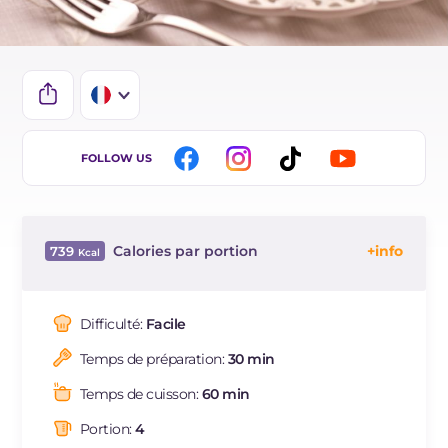
IT
FOLLOW US
EN
DE
Calories par portion
739
ES
Énergie
Kcal
739
BR
Glucides
g
11
Difficulté:
Facile
NL
Dont sucres
g
10.9
Temps de préparation:
30 min
Protéine
g
49
Graisses
g
51.5
Temps de cuisson:
60 min
dont acides gras saturés
g
19.97
Portion:
4
Fibre
g
1.8