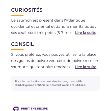
conserver au réfrigérateur pendant un jour au
CURIOSITÉS
maximum, dans un contenant hermétique.
Le saumon est présent dans l'Atlantique
occidental et oriental et dans la mer Baltique :
ses œufs sont très petits (5-7 mm) mais
extrêmement nombreux. En effet, un litre d'eau
CONSEIL
en contient de 5 à 7000.
Si vous en avez chez vous, vous pouvez les
Si vous préférez, vous pouvez utiliser à la place
ajouter comme décoration sur l'assiette de
des grains de poivre vert ceux de poivre rose en
service de cette recette raffinée, pour l'embellir
saumure, qui sont plus tendres et ont un goût
davantage.
épicé, mais non piquant. De plus, vous pouvez
remplacer la purée de tomates par des tomates
Pour la traduction de certains textes, des outils
fraîches et bien mûres coupées en dés, que vous
d'intelligence artificielle peuvent avoir été utilisés.
passerez après cuisson.
PRINT THE RECIPE