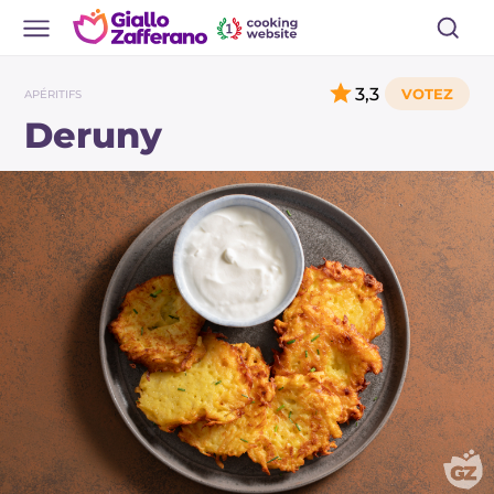
3,3
APÉRITIFS
Deruny