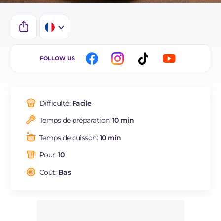
IT
FOLLOW US
EN
DE
Difficulté:
Facile
ES
Temps de préparation:
10 min
BR
Temps de cuisson:
10 min
NL
Pour:
10
Coût:
Bas