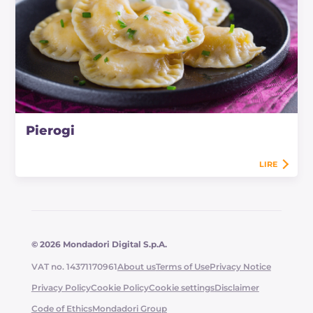
Pierogi
LIRE
© 2026 Mondadori Digital S.p.A.
VAT no. 14371170961
About us
Terms of Use
Privacy Notice
Privacy Policy
Cookie Policy
Cookie settings
Disclaimer
Code of Ethics
Mondadori Group