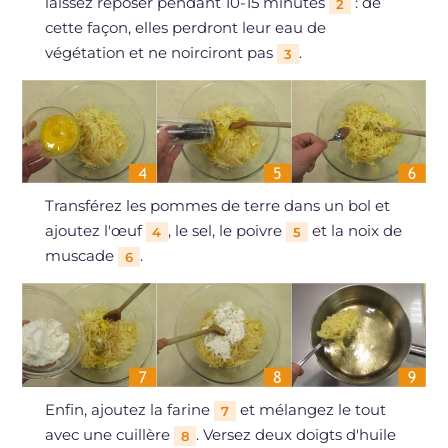
laissez reposer pendant 10-15 minutes
: de
2
cette façon, elles perdront leur eau de
végétation et ne noirciront pas
.
3
Transférez les pommes de terre dans un bol et
ajoutez l'œuf
, le sel, le poivre
et la noix de
4
5
muscade
.
6
Enfin, ajoutez la farine
et mélangez le tout
7
avec une cuillère
. Versez deux doigts d'huile
8