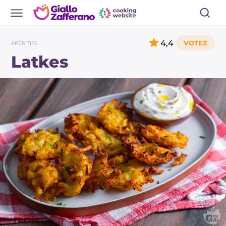
4,4
APÉRITIFS
Latkes