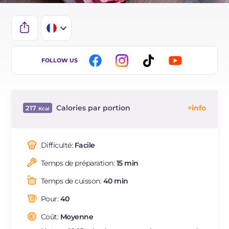
IT
FOLLOW US
EN
DE
Calories par portion
217
ES
Énergie
Kcal
217
BR
Glucides
g
24.8
Difficulté:
Facile
NL
Dont sucres
g
0.6
Temps de préparation:
15 min
Protéine
g
3.8
Graisses
g
11.4
Temps de cuisson:
40 min
dont acides gras saturés
g
2.19
Pour:
40
Fibre
g
1.7
Cholestérol
Coût:
Moyenne
mg
20