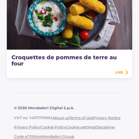
Croquettes de pommes de terre au
four
LIRE
© 2026 Mondadori Digital S.p.A.
VAT no. 14371170961
About us
Terms of Use
Privacy Notice
Privacy Policy
Cookie Policy
Cookie settings
Disclaimer
Code of Ethics
Mondadori Group