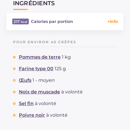
INGRÉDIENTS
Calories par portion
217
Énergie
Kcal
217
Glucides
g
24.8
POUR ENVIRON 40 CRÊPES
Dont sucres
g
0.6
Protéine
g
3.8
Pommes de terre
1 kg
Graisses
g
11.4
dont acides gras saturés
Farine type 00
125 g
g
2.19
Fibre
g
1.7
Œufs
1 -
moyen
Cholestérol
mg
20
Sodium
mg
131
Noix de muscade
à volonté
Sel fin
à volonté
Poivre noir
à volonté