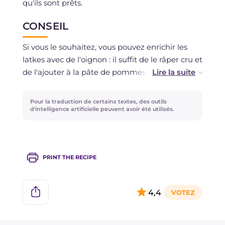
qu'ils sont prêts.
CONSEIL
Si vous le souhaitez, vous pouvez enrichir les
latkes avec de l'oignon : il suffit de le râper cru et
de l'ajouter à la pâte de pommes de terre !
La tradition veut que les latkes soient frits à
Pour la traduction de certains textes, des outils
l'huile d'olive extra vierge : cependant, si vous
d'intelligence artificielle peuvent avoir été utilisés.
préférez, vous pouvez utiliser à la place de
l'huile d'arachide.
PRINT THE RECIPE
4,4