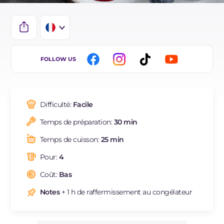
IT
FOLLOW US
EN
DE
Difficulté:
Facile
ES
Temps de préparation:
30 min
BR
Temps de cuisson:
25 min
NL
Pour:
4
Coût:
Bas
Notes
+ 1 h de raffermissement au congélateur