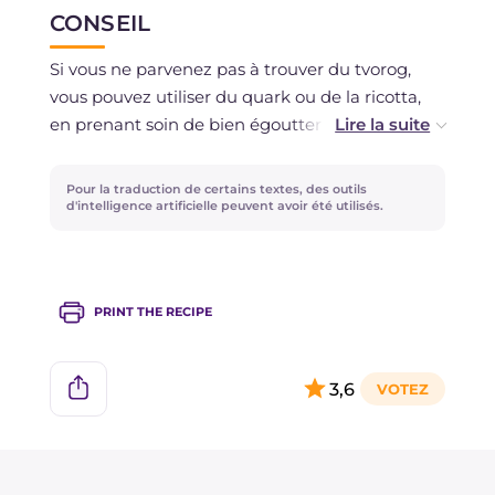
CONSEIL
Vous pouvez conserver les syrniki crus au
congélateur pendant 3-4 jours et les cuire
Si vous ne parvenez pas à trouver du tvorog,
directement congelés.
vous pouvez utiliser du quark ou de la ricotta,
en prenant soin de bien égoutter l'excès de
liquide.
Pour la traduction de certains textes, des outils
Ajoutez la farine progressivement, en ajustant
d'intelligence artificielle peuvent avoir été utilisés.
la quantité en fonction de la consistance du
mélange.
PRINT THE RECIPE
Le passage au congélateur est nécessaire pour
bien raffermir les syrniki, mais si vous êtes
pressé, vous pouvez l'omettre et les cuire
3,6
directement.