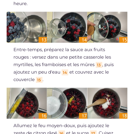
heure.
Entre-temps, préparez la sauce aux fruits
rouges : versez dans une petite casserole les
myrtilles, les framboises et les mûres
, puis
13
ajoutez un peu d'eau
et couvrez avec le
14
couvercle
.
15
Allumez le feu moyen-doux, puis ajoutez le
zeste de citron râpé
et le sucre
. Cuisez
16
17