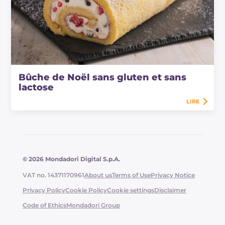
Bûche de Noël sans gluten et sans
lactose
LIRE
© 2026 Mondadori Digital S.p.A.
VAT no. 14371170961
About us
Terms of Use
Privacy Notice
Privacy Policy
Cookie Policy
Cookie settings
Disclaimer
Code of Ethics
Mondadori Group