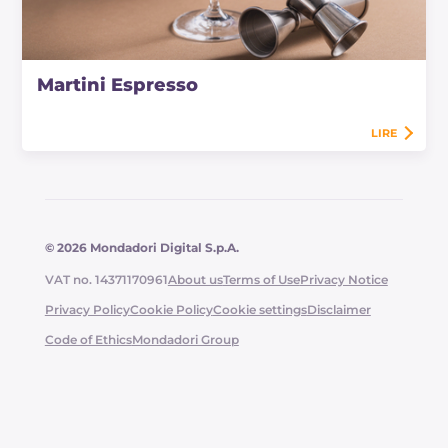
Martini Espresso
LIRE
© 2026 Mondadori Digital S.p.A.
VAT no. 14371170961
About us
Terms of Use
Privacy Notice
Privacy Policy
Cookie Policy
Cookie settings
Disclaimer
Code of Ethics
Mondadori Group