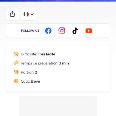
IT
FOLLOW US
EN
ES
Difficulté:
Très facile
DE
Temps de préparation:
3 min
BR
Portion:
2
NL
Coût:
Élevé