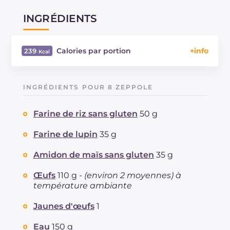
INGRÉDIENTS
Calories par portion
239
Énergie
Kcal
239
Glucides
g
31.4
INGRÉDIENTS POUR 8 ZEPPOLE
Dont sucres
g
16.1
Protéine
g
5.9
Farine de riz sans gluten
50 g
Graisses
g
9.9
dont acides gras saturés
Farine de lupin
35 g
g
5.05
Fibre
g
9
Amidon de maïs sans gluten
35 g
Cholestérol
mg
215
Sodium
mg
41
Œufs
110 g -
(environ 2 moyennes) à
température ambiante
Jaunes d'œufs
1
Eau
150 g