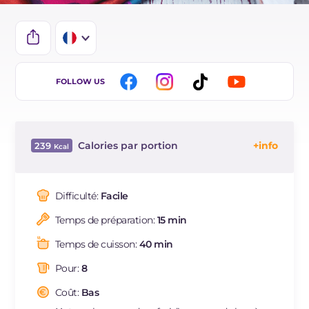
IT
FOLLOW US
EN
ES
Calories par portion
239
DE
Énergie
Kcal
239
BR
Glucides
g
31.4
Difficulté:
Facile
NL
Dont sucres
g
16.1
Temps de préparation:
15 min
Protéine
g
5.9
Graisses
g
9.9
Temps de cuisson:
40 min
dont acides gras saturés
g
5.05
Pour:
8
Fibre
g
9
Cholestérol
Coût:
Bas
mg
215