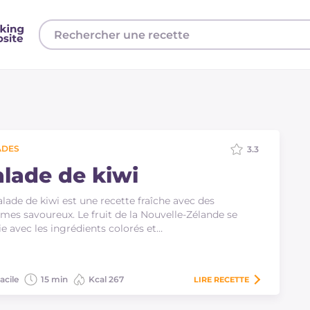
ADES
3.3
alade de kiwi
alade de kiwi est une recette fraîche avec des
mes savoureux. Le fruit de la Nouvelle-Zélande se
e avec les ingrédients colorés et…
acile
15 min
Kcal 267
LIRE
RECETTE