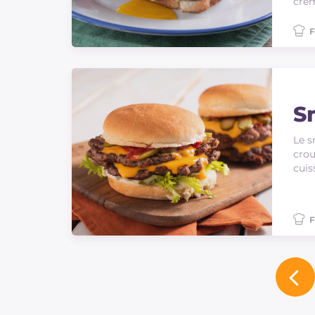
crèm
F
S
Le s
crou
cuis
F