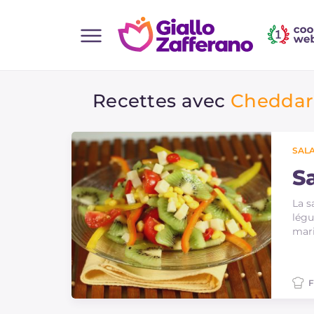
Home
Recettes avec
Cheddar
Toutes les recettes
Aperitifs
Salades
SAL
Plats principaux
S
Boissons et rafraîchissements
La s
légu
Desserts
mari
Accompagnement
Pizzas et focaccia
F
Gateaux et patisserie