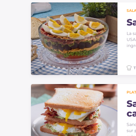
Sauces
SAL
Dernieres recettes
S
La s
IT Website
USA,
ingr
T
Facebook
Instagram
TikTok
YouTube
PLAT
S
c
Sand
sur 