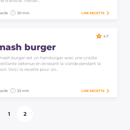
e d'avocat. Parfait…
acile
30 min
LIRE
RECETTE
4.7
mash burger
mash burger est un hamburger avec une croûte
stillante obtenue en écrasant la viande pendant la
son. Voici la recette pour un…
acile
25 min
LIRE
RECETTE
1
2