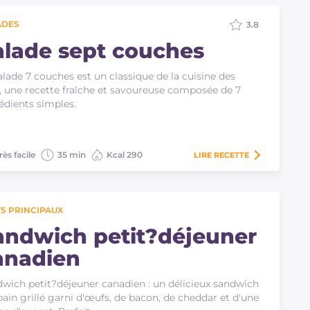
ADES
3.8
alade sept couches
alade 7 couches est un classique de la cuisine des
 une recette fraîche et savoureuse composée de 7
édients simples.
rès facile
35 min
Kcal 290
LIRE
RECETTE
S PRINCIPAUX
andwich petit?déjeuner
anadien
wich petit?déjeuner canadien : un délicieux sandwich
pain grillé garni d'œufs, de bacon, de cheddar et d'une