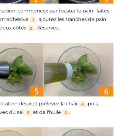
adien, commencez par toaster le pain : faites
antiadhésive
, ajoutez les tranches de pain
1
s deux côtés
. Réservez.
3
ocat en deux et prélevez la chair
, puis
4
avec du sel
et de l'huile
.
5
6