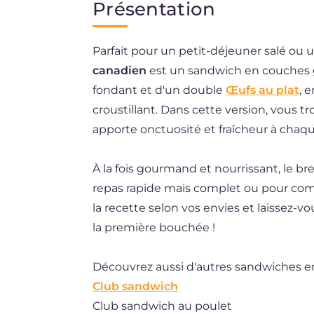
Présentation
EN
Parfait pour un petit-déjeuner salé ou 
DE
canadien
est un sandwich en couches 
ES
fondant et d'un double
Œufs au plat
, 
NL
croustillant. Dans cette version, vous 
apporte onctuosité et fraîcheur à chaq
BR
À la fois gourmand et nourrissant, le b
repas rapide mais complet ou pour comm
la recette selon vos envies et laissez-
la première bouchée !
Découvrez aussi d'autres sandwiches en 
Club sandwich
Club sandwich au poulet