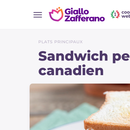
Home
Toutes les recettes
PLATS PRINCIPAUX
Aperitifs
Sandwich pe
Salades
canadien
Plats principaux
Boissons et rafraîchissements
Desserts
Accompagnement
Pizzas et focaccia
Gateaux et patisserie