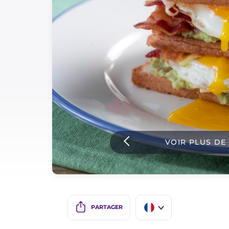
Sauces
Dernieres recettes
IT Website
Facebook
Instagram
VOIR PLUS DE
TikTok
YouTube
PARTAGER
IT