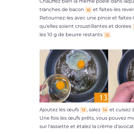
Chauffez bien la même poêle dans laquel
tranches de bacon
et faites-les rev
10
Retournez-les avec une pince et faites-l
qu'elles soient croustillantes et dorées
les 10 g de beurre restants
.
12
Ajoutez les œufs
, salez
et cuisez 
13
14
Une fois les œufs prêts, vous pouvez m
sur l'assiette et étalez la crème d'avoca