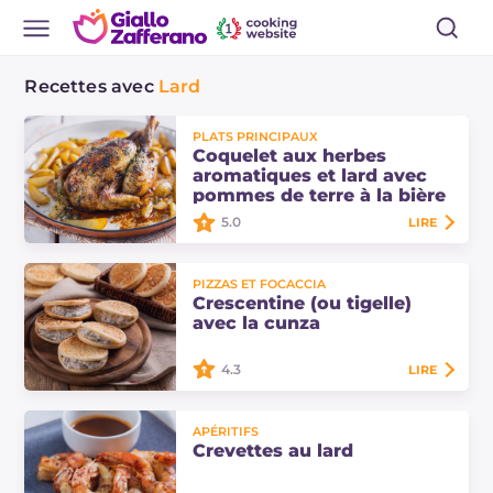
Recettes avec
Lard
PLATS PRINCIPAUX
Coquelet aux herbes
aromatiques et lard avec
pommes de terre à la bière
5.0
LIRE
Coquelet aux herbes aromatiques
PIZZAS ET FOCACCIA
et lard avec pommes de terre à la
Crescentine (ou tigelle)
bière, un deuxième plat succulent
avec la cunza
pour le dimanche. Découvrez les
doses et…
4.3
LIRE
Les crescentine (ou tigelle) avec la
APÉRITIFS
cunza sont de petites focaccias
Crevettes au lard
typiques de Modène farcies avec un
hachis de lard, romarin et ail.…