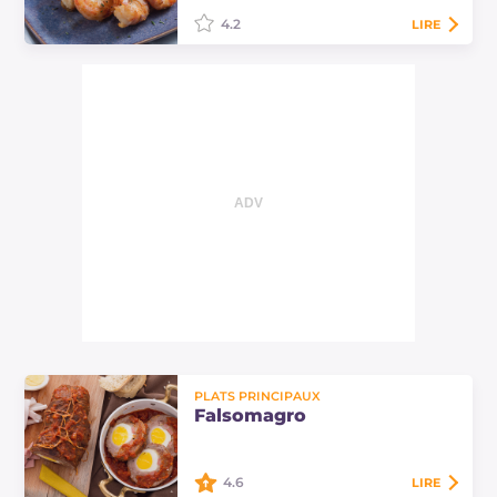
4.2
LIRE
Les crevettes au lard sont une
entrée délicieuse et savoureuse,
parfaite aussi pour les fêtes.
Découvrez les doses et le procédé
pour préparer…
PLATS PRINCIPAUX
Falsomagro
4.6
LIRE