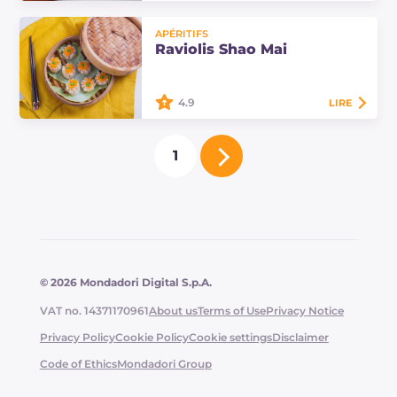
Les quenelles de foie sont un plat
APÉRITIFS
principal typique du Trentin-Haut-
Raviolis Shao Mai
Adige; excellentes avec du bouillon
de viande ou avec de la choucroute
ou…
4.9
LIRE
Les raviolis Shao Mai sont un plat
1
typique de la cuisine chinoise.
Découvrez ici les doses et la
procédure pour préparer cette
délicieuse…
© 2026 Mondadori Digital S.p.A.
VAT no. 14371170961
About us
Terms of Use
Privacy Notice
Privacy Policy
Cookie Policy
Cookie settings
Disclaimer
Code of Ethics
Mondadori Group