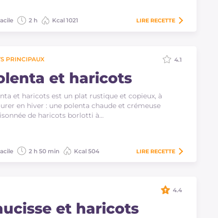
acile
2 h
Kcal 1021
LIRE
RECETTE
S PRINCIPAUX
4.1
olenta et haricots
nta et haricots est un plat rustique et copieux, à
urer en hiver : une polenta chaude et crémeuse
isonnée de haricots borlotti à…
acile
2 h 50 min
Kcal 504
LIRE
RECETTE
4.4
aucisse et haricots