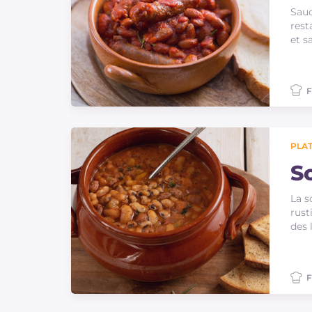
Sauc
rest
et s
F
PLAT
S
La s
rust
des 
F