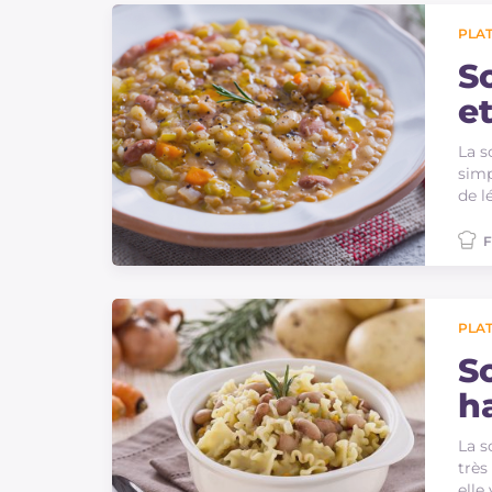
PLAT
S
e
La s
simp
de l
F
PLAT
S
ha
La s
très
elle