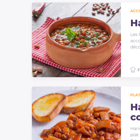
Sauces
ACC
Dernieres recettes
H
Les 
IT Website
acco
déco
F
Facebook
Instagram
TikTok
YouTube
PLAT
H
c
Hari
plat