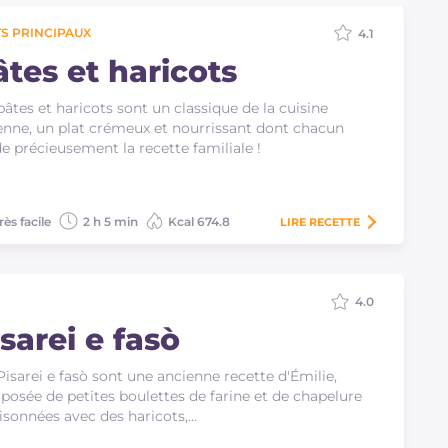
S PRINCIPAUX
4.1
âtes et haricots
pâtes et haricots sont un classique de la cuisine
ienne, un plat crémeux et nourrissant dont chacun
e précieusement la recette familiale !
rès facile
2 h 5 min
Kcal 674.8
LIRE
RECETTE
4.0
sarei e fasò
Pisarei e fasò sont une ancienne recette d'Émilie,
osée de petites boulettes de farine et de chapelure
isonnées avec des haricots,…