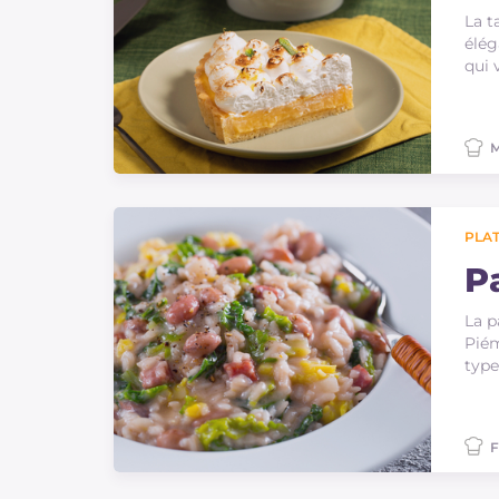
La t
élég
qui 
M
PLAT
P
La p
Piém
type
F