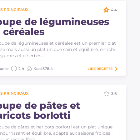
S PRINCIPAUX
4.4
oupe de légumineuses
t céréales
oupe de légumineuses et céréales est un premier plat
le mais aussi un plat unique sain et équilibré, enrichi
égumes et d'herbes…
acile
2 h
Kcal 578.4
LIRE
RECETTE
S PRINCIPAUX
3.6
oupe de pâtes et
ricots borlotti
oupe de pâtes et haricots borlotti est un plat unique
 nourrissant et équilibré, adapté aux saisons froides :
 vous réchauffera…