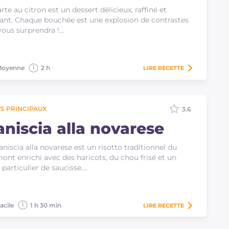
arte au citron est un dessert délicieux, raffiné et
ant. Chaque bouchée est une explosion de contrastes
vous surprendra !…
oyenne
2 h
LIRE
RECETTE
S PRINCIPAUX
3.6
aniscia alla novarese
aniscia alla novarese est un risotto traditionnel du
ont enrichi avec des haricots, du chou frisé et un
 particulier de saucisse.…
acile
1 h 30 min
LIRE
RECETTE