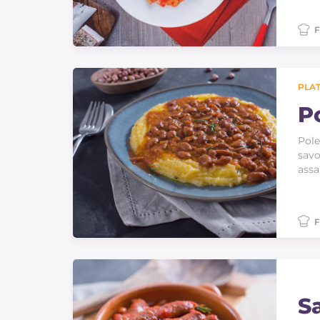
F
PLAT
P
Pole
savo
assa
F
S