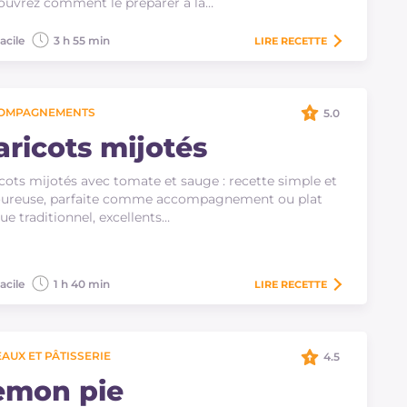
uvrez comment le préparer à la…
acile
3 h 55 min
LIRE
RECETTE
OMPAGNEMENTS
5.0
aricots mijotés
cots mijotés avec tomate et sauge : recette simple et
oureuse, parfaite comme accompagnement ou plat
ue traditionnel, excellents…
acile
1 h 40 min
LIRE
RECETTE
AUX ET PÂTISSERIE
4.5
emon pie