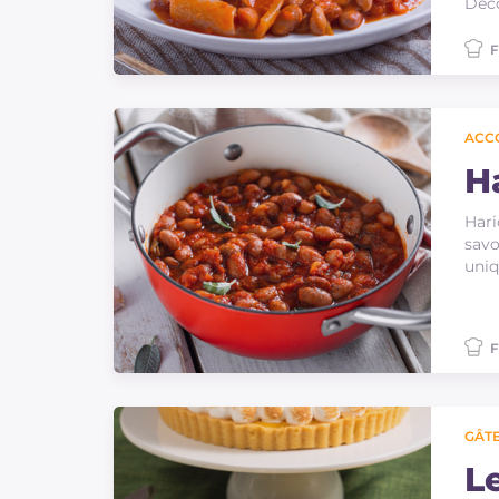
Déco
F
ACC
H
Hari
sav
uniq
F
GÂTE
L