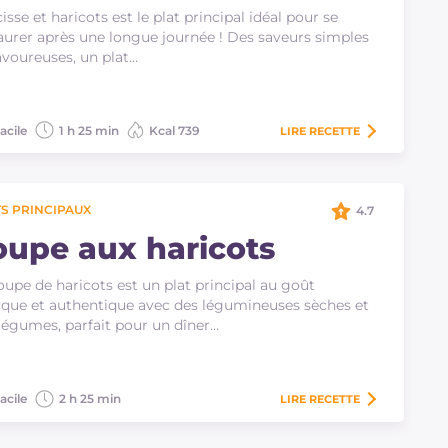
isse et haricots est le plat principal idéal pour se
aurer après une longue journée ! Des saveurs simples
avoureuses, un plat…
acile
1 h 25 min
Kcal 739
LIRE
RECETTE
S PRINCIPAUX
4.7
oupe aux haricots
oupe de haricots est un plat principal au goût
ique et authentique avec des légumineuses sèches et
légumes, parfait pour un dîner…
acile
2 h 25 min
LIRE
RECETTE