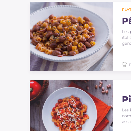
PLAT
P
Les 
ital
gard
T
Pi
Les 
comp
assa