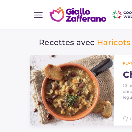
Home
Recettes avec
Haricots 
Toutes les recettes
Aperitifs
Salades
PLAT
Plats principaux
C
Boissons et rafraîchissements
Chou
enri
Desserts
légu
Accompagnement
Pizzas et focaccia
F
Gateaux et patisserie