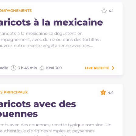
OMPAGNEMENTS
4.1
aricots à la mexicaine
haricots à la mexicaine se dégustent en
mpagnement, avec du riz ou dans des tortillas :
uvrez notre recette végétarienne avec des…
acile
3 h 45 min
Kcal 309
LIRE
RECETTE
S PRINCIPAUX
4.4
aricots avec des
ouennes
cots avec des couennes, recette typique romaine. Un
 authentique d'origines simples et paysannes.