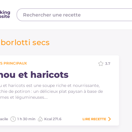
borlotti secs
S PRINCIPAUX
3.7
hou et haricots
 et haricots est une soupe riche et nourrissante,
chie de potiron : un délicieux plat paysan à base de
mes et légumineuses.…
acile
1 h 30 min
Kcal 271.6
LIRE
RECETTE